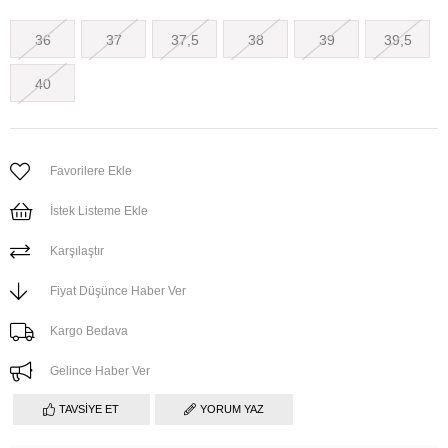
36
37
37,5
38
39
39,5
40
Favorilere Ekle
İstek Listeme Ekle
Karşılaştır
Fiyat Düşünce Haber Ver
Kargo Bedava
Gelince Haber Ver
TAVSIYE ET
YORUM YAZ