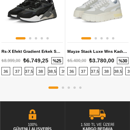
Rs-X Efekt Gradient Erkek Sneaker
Mayze Stack Luxe Wns Kadın Sneaker
₺6.749,25
₺3.780,00
₺8.999,00
₺5.400,00
%25
%30
36
37
37,5
38
38,5
39
36
40
37
40,5
37,5
41
38
42
38,5
42,5
3
100%
1.500 TL VE ÜZERİ
GÜVENLİ ALIŞVERİŞ
KARGO BEDAVA