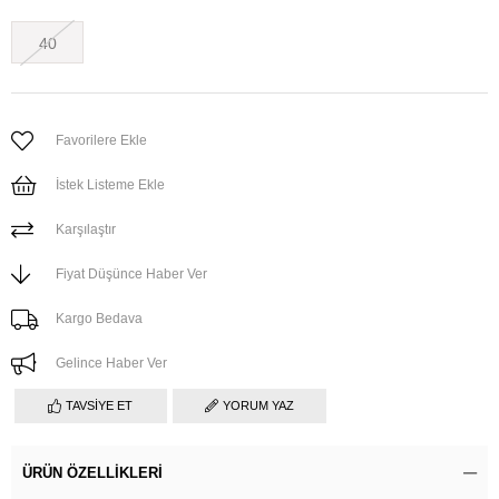
40
Favorilere Ekle
İstek Listeme Ekle
Karşılaştır
Fiyat Düşünce Haber Ver
Kargo Bedava
Gelince Haber Ver
TAVSIYE ET
YORUM YAZ
ÜRÜN ÖZELLIKLERI