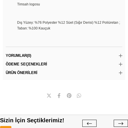
Timsah logosu
Dış Yüzey: %76 Polyester %12 Süet (Sığır Derisi) %12 Poliüretan ;
Taban: %100 Kauçuk
YORUMLAR
(0)
ÖDEME SEÇENEKLERI
ÜRÜN ÖNERILERI
Sizin İçin Seçtiklerimiz!