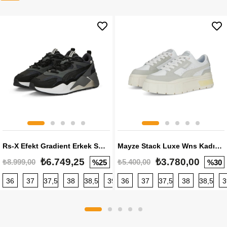
Rs-X Efekt Gradient Erkek Sneaker
Mayze Stack Luxe Wns Kadın Sneaker
₺6.749,25
₺3.780,00
₺8.999,00
₺5.400,00
%25
%30
36
37
37,5
38
38,5
39
36
40
37
40,5
37,5
41
38
42
38,5
42,5
3