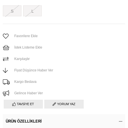
S
L
Favorilere Ekle
İstek Listeme Ekle
Karşılaştır
Fiyat Düşünce Haber Ver
Kargo Bedava
Gelince Haber Ver
TAVSIYE ET
YORUM YAZ
ÜRÜN ÖZELLIKLERI