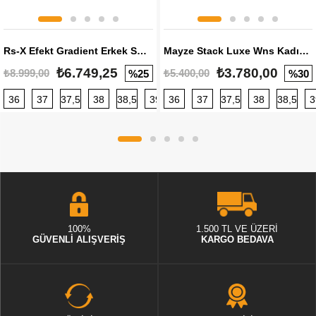
Rs-X Efekt Gradient Erkek Sneaker
Mayze Stack Luxe Wns Kadın Sneaker
₺6.749,25
₺3.780,00
₺8.999,00
₺5.400,00
%25
%30
36
37
37,5
38
38,5
39
36
40
37
40,5
37,5
41
38
42
38,5
42,5
3
100%
1.500 TL VE ÜZERİ
GÜVENLİ ALIŞVERİŞ
KARGO BEDAVA