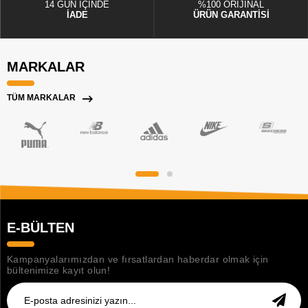
14 GÜN İÇİNDE
%100 ORİJİNAL
İADE
ÜRÜN GARANTİSİ
MARKALAR
TÜM MARKALAR
E-BÜLTEN
Kampanyalarımızdan ve fırsatlardan haberdar olmak için
bültenimize kayıt olun!