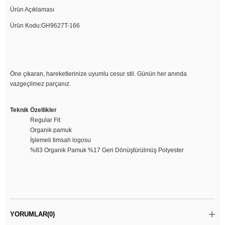
Ürün Açıklaması
Ürün Kodu:GH9627T-166
Öne çıkaran, hareketlerinize uyumlu cesur stil. Günün her anında
vazgeçilmez parçanız.
Teknik Özellikler
Regular Fit
Organik pamuk
İşlemeli timsah logosu
%83 Organik Pamuk %17 Geri Dönüştürülmüş Polyester
YORUMLAR
(0)