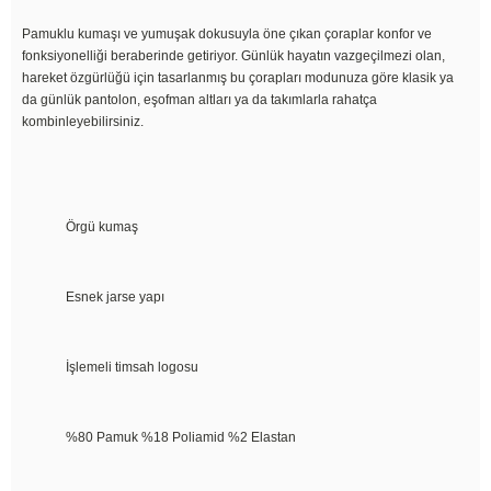
Pamuklu kumaşı ve yumuşak dokusuyla öne çıkan çoraplar konfor ve
fonksiyonelliği beraberinde getiriyor. Günlük hayatın vazgeçilmezi olan,
hareket özgürlüğü için tasarlanmış bu çorapları modunuza göre klasik ya
da günlük pantolon, eşofman altları ya da takımlarla rahatça
kombinleyebilirsiniz.
Örgü kumaş
Esnek jarse yapı
İşlemeli timsah logosu
%80 Pamuk %18 Poliamid %2 Elastan