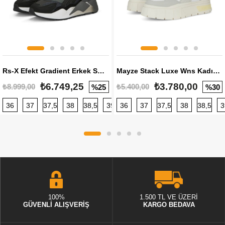
Rs-X Efekt Gradient Erkek Sneaker
Mayze Stack Luxe Wns Kadın Sneaker
₺6.749,25
₺3.780,00
₺8.999,00
₺5.400,00
%25
%30
36
37
37,5
38
38,5
39
36
40
37
40,5
37,5
41
38
42
38,5
42,5
3
100%
1.500 TL VE ÜZERİ
GÜVENLİ ALIŞVERİŞ
KARGO BEDAVA