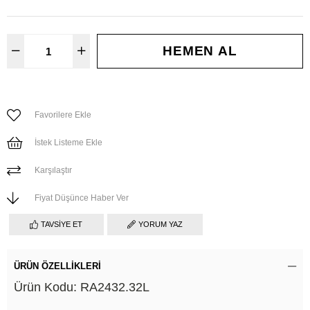
Favorilere Ekle
İstek Listeme Ekle
Karşılaştır
Fiyat Düşünce Haber Ver
TAVSIYE ET
YORUM YAZ
ÜRÜN ÖZELLIKLERI
Ürün Kodu: RA2432.32L