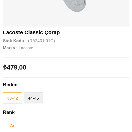
Lacoste Classic Çorap
Stok Kodu
(RA2401.01G)
Marka
:
Lacoste
₺479,00
Beden
39-42
44-46
Renk
Gri