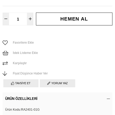
Favorilere Ekle
İstek Listeme Ekle
Karşılaştır
Fiyat Düşünce Haber Ver
TAVSIYE ET
YORUM YAZ
ÜRÜN ÖZELLIKLERI
Ürün Kodu:RA2401-01G