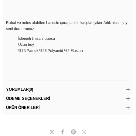
Rahat ve nefes alabilen Lacoste çorapları ile kalıpları yıkın. Artık hiçbir şey
seni durduramaz.
İşlemeli timsah logosu
Uzun boy
%75 Pamuk %23 Polyamid %2 Elastan
YORUMLAR
(0)
ÖDEME SEÇENEKLERI
ÜRÜN ÖNERILERI