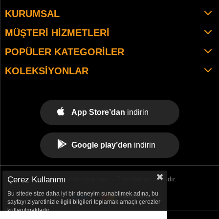
KURUMSAL
MÜŞTERI HIZMETLERI
POPÜLER KATEGORILER
KOLEKSIYONLAR
App Store’dan
indirin
Google play’den
indirin
Çerez Kullanımı
© 2021 tekemspor.com. - Tüm Hakları Saklıdır.
Bu sitede size daha iyi bir deneyim sunabilmek adına, bu
sayfayı ziyaretinizle ilgili bilgileri toplamak amaçlı çerezler
kullanılmaktadır.