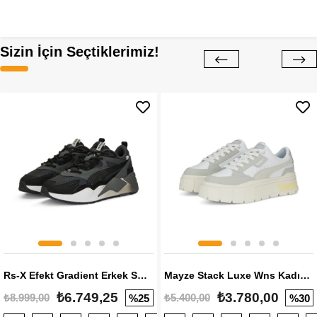
Sizin İçin Seçtiklerimiz!
Rs-X Efekt Gradient Erkek Sneaker
Mayze Stack Luxe Wns Kadın Sneaker
₺6.749,25
₺3.780,00
₺8.999,00
₺5.400,00
%25
%30