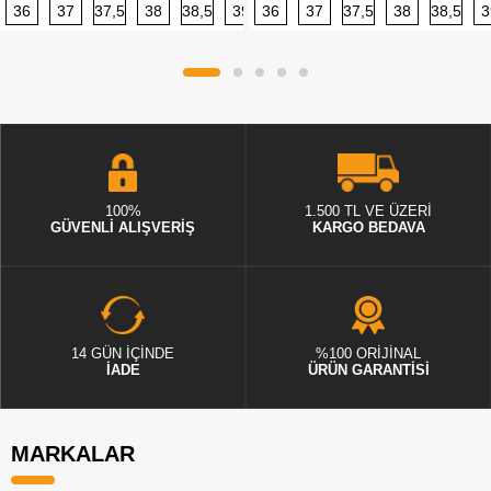
36
37
37,5
38
38,5
39
36
40
37
40,5
37,5
41
38
42
38,5
42,5
3
100%
1.500 TL VE ÜZERİ
GÜVENLİ ALIŞVERİŞ
KARGO BEDAVA
14 GÜN İÇİNDE
%100 ORİJİNAL
İADE
ÜRÜN GARANTİSİ
MARKALAR