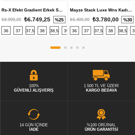
Rs-X Efekt Gradient Erkek Sneaker
Mayze Stack Luxe Wns Kadın Sneaker
₺6.749,25
₺3.780,00
₺8.999,00
₺5.400,00
%25
%30
36
37
37,5
38
38,5
39
36
40
37
40,5
37,5
41
38
42
38,5
42,5
3
100%
1.500 TL VE ÜZERİ
GÜVENLİ ALIŞVERİŞ
KARGO BEDAVA
14 GÜN İÇİNDE
%100 ORİJİNAL
İADE
ÜRÜN GARANTİSİ