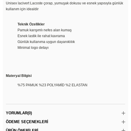
Unisex lacivert Lacoste çorap, yumuşak dokusu ve esnek yapısıyla günlük
kullanım için idealdir
Teknik Özellikler
Pamuk karışımlı nefes alan kumaş
Esnek lastik ile rahat kavrama
Günlük kullanıma uygun dayanıklılık
Minimal logo detayı
Materyal Bilgisi
%75 PAMUK %23 POLYAMİD %2 ELASTAN
YORUMLAR
(0)
ÖDEME SEÇENEKLERI
ÜRÜN ÖNERILERI