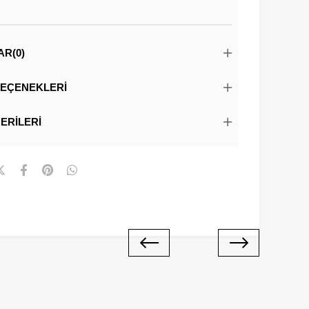
AR
(0)
EÇENEKLERI
ERILERI