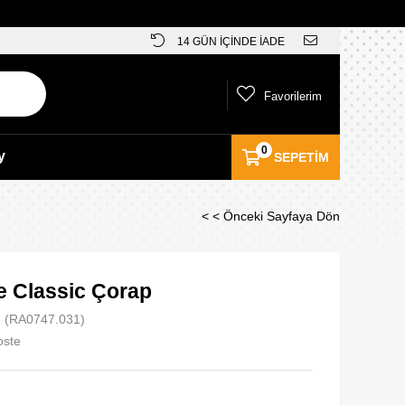
14 GÜN İÇİNDE İADE
Favorilerim
0
y
SEPETIM
< < Önceki Sayfaya Dön
e Classic Çorap
(RA0747.031)
oste