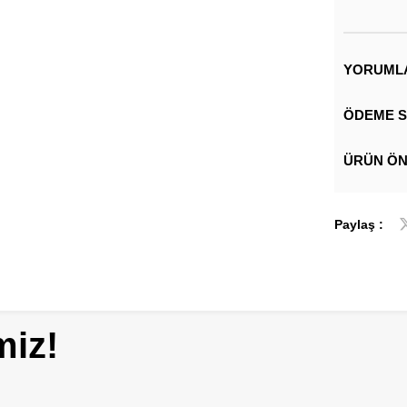
YORUML
ÖDEME S
ÜRÜN ÖN
Paylaş :
miz!