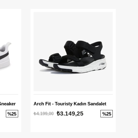
Sneaker
Arch Fit - Touristy Kadın Sandalet
Big
₺3.149,25
₺4.199,00
₺3.1
%25
%25