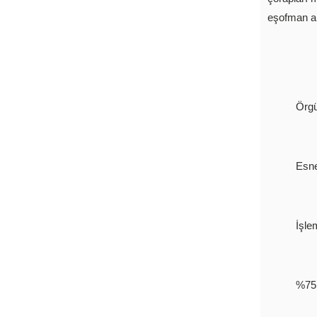
eşofman alt
Örg
Esne
İşle
%75