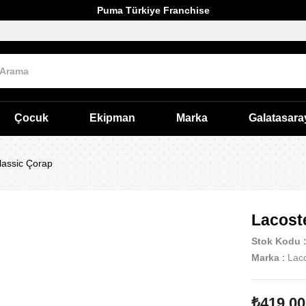
Puma Türkiye Franchise
Çocuk
Ekipman
Marka
Galatasara
lassic Çorap
Lacost
Stok Kodu
Marka
:
Lac
₺419,00