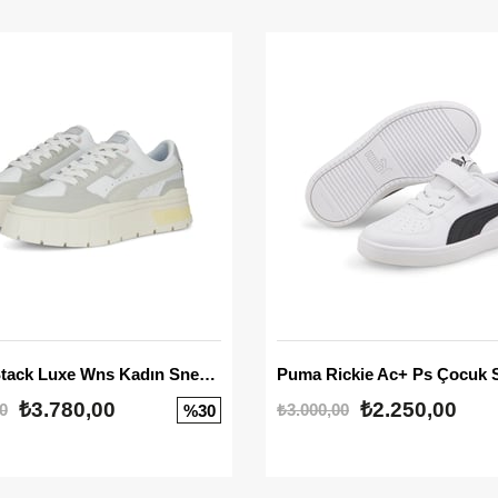
Mayze Stack Luxe Wns Kadın Sneaker
Puma Rickie Ac+ Ps Çocuk 
₺3.780,00
₺2.250,00
0
₺3.000,00
%30