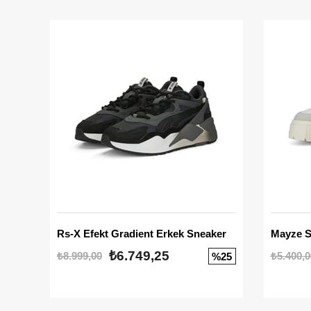
Rs-X Efekt Gradient Erkek Sneaker
₺6.749,25
₺8.999,00
₺5.400,0
%25