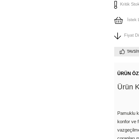
Kritik Sto
İstek 
Fiyat 
TAVSI
ÜRÜN ÖZ
Ürün 
Pamuklu k
konfor ve f
vazgeçilme
çorapları 