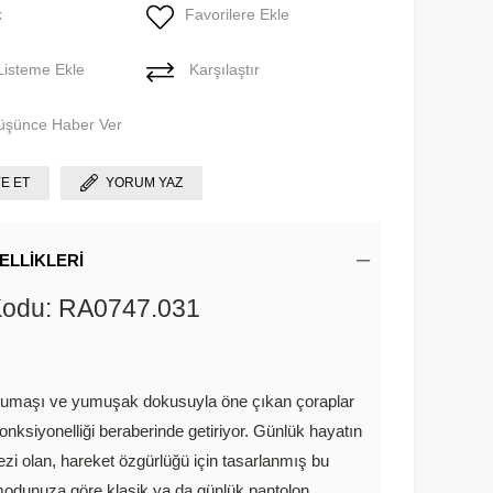
k
Favorilere Ekle
Listeme Ekle
Karşılaştır
Düşünce Haber Ver
YE ET
YORUM YAZ
ELLIKLERI
Kodu: RA0747.031
umaşı ve yumuşak dokusuyla öne çıkan çoraplar
onksiyonelliği beraberinde getiriyor. Günlük hayatın
zi olan, hareket özgürlüğü için tasarlanmış bu
modunuza göre klasik ya da günlük pantolon,