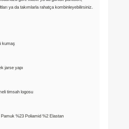
ları ya da takımlarla rahatça kombinleyebilirsiniz.
ü kumaş
k jarse yapı
meli timsah logosu
 Pamuk %23 Poliamid %2 Elastan