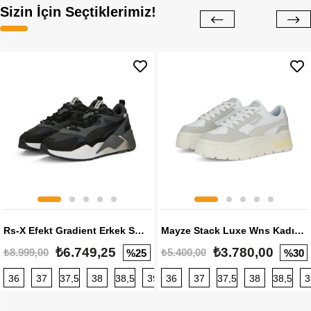
Sizin İçin Seçtiklerimiz!
Rs-X Efekt Gradient Erkek Sneaker
Mayze Stack Luxe Wns Kadın Sneaker
₺6.749,25
₺3.780,00
₺8.999,00
₺5.400,00
%25
%30
36
37
37,5
38
38,5
39
36
40
37
40,5
37,5
41
38
42
38,5
42,5
3