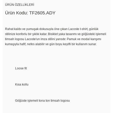
ÜRÜN ÖZELLİKLERİ
Ürün Kodu: TF2605.ADY
Rahat kalıbı ve yumuşak dokusuyla öne çıkan Lacoste t-shirt, günlük
stilinize konforlu bir şıklık katar. Bisiklet yaka tasarımı ve göğüsteki işlemeli
timsah logosu Lacoste'un imza stilini yansıtır. Pamuk ve modal karışımı
kumaşıyla hafif, nefes alabilir ve gün boyu keyifli bir kullanım sunar.
Loose fit
Kısa kollu
Göğüste işlemeli tona ton timsah logosu