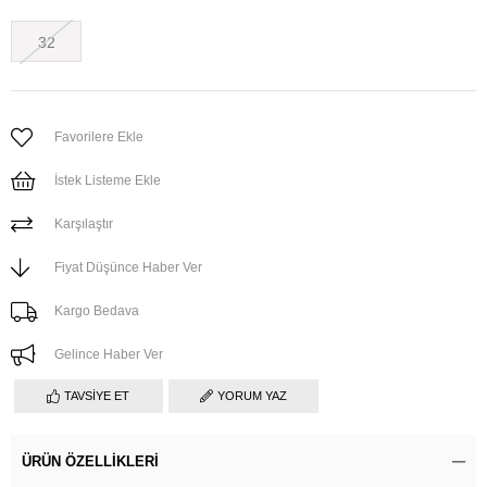
32
Favorilere Ekle
İstek Listeme Ekle
Karşılaştır
Fiyat Düşünce Haber Ver
Kargo Bedava
Gelince Haber Ver
TAVSIYE ET
YORUM YAZ
ÜRÜN ÖZELLIKLERI