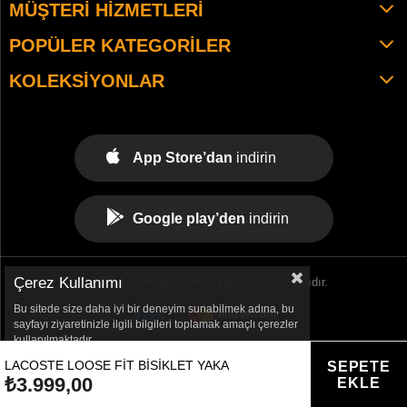
MÜŞTERI HIZMETLERI
POPÜLER KATEGORILER
KOLEKSIYONLAR
App Store’dan
indirin
Google play’den
indirin
Çerez Kullanımı
© 2021 tekemspor.com. - Tüm Hakları Saklıdır.
Bu sitede size daha iyi bir deneyim sunabilmek adına, bu
sayfayı ziyaretinizle ilgili bilgileri toplamak amaçlı çerezler
kullanılmaktadır.
LACOSTE LOOSE FIT BISIKLET YAKA
₺3.999,00