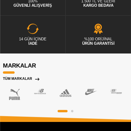
100%
1.500 TL VE ÜZERİ
GÜVENLİ ALIŞVERİŞ
KARGO BEDAVA
14 GÜN İÇİNDE
%100 ORİJİNAL
İADE
ÜRÜN GARANTİSİ
MARKALAR
TÜM MARKALAR