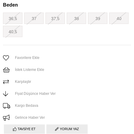
Beden
36,5
37
37,5
38
39
40
40,5
Favorilere Ekle
İstek Listeme Ekle
Karşılaştır
Fiyat Düşünce Haber Ver
Kargo Bedava
Gelince Haber Ver
TAVSIYE ET
YORUM YAZ