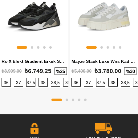
Rs-X Efekt Gradient Erkek Sneaker
Mayze Stack Luxe Wns Kadın Sneaker
₺6.749,25
₺3.780,00
₺8.999,00
₺5.400,00
%25
%30
36
37
37,5
38
38,5
39
36
40
37
40,5
37,5
41
38
42
38,5
42,5
3