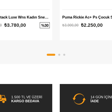
Mayze Stack Luxe Wns Kadın Sneaker
Puma Rickie Ac+ Ps Çocuk 
₺3.780,00
₺2.250,00
0
₺3.000,00
%30
1.500 TL VE ÜZERİ
14 GÜN İÇİ
KARGO BEDAVA
İADE