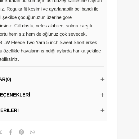
ilirlik katan bu kumaşın üst düzey kalitesine hayran
z. Regular fit kesimi ve ayarlanabilir bel bandı ile
şekilde çocuğunuzun üzerine göre
irsiniz. Cilt dostu, nefes alabilen, solma karşıtı
şortu hem siz hem de oğlunuz çok sevecek.
B LW Fleece Two Yarn 5 inch Sweat Short erkek
 özellikle havaların ısındığı aylarda harika şekilde
ilirsiniz.
AR
(0)
EÇENEKLERI
ERILERI