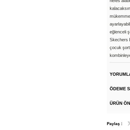
nefes alab
kalacaksını
mükemmel 
ayarlayabil
eğlenceli 
Skechers 
çocuk şortu
kombinleyeb
YORUML
ÖDEME S
ÜRÜN ÖN
Paylaş :