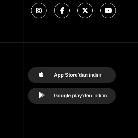
App Store’dan
indirin
Google play’den
indirin