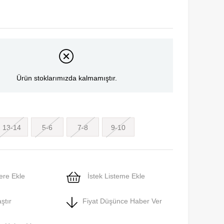
Ürün stoklarımızda kalmamıştır.
13-14
5-6
7-8
9-10
ere Ekle
İstek Listeme Ekle
ştır
Fiyat Düşünce Haber Ver