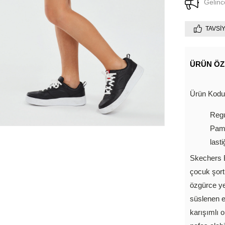
Gelinc
TAVSI
ÜRÜN ÖZ
Ürün Kod
Regu
Pamu
lasti
Skechers 
çocuk şort
özgürce ye
süslenen e
karışımlı 