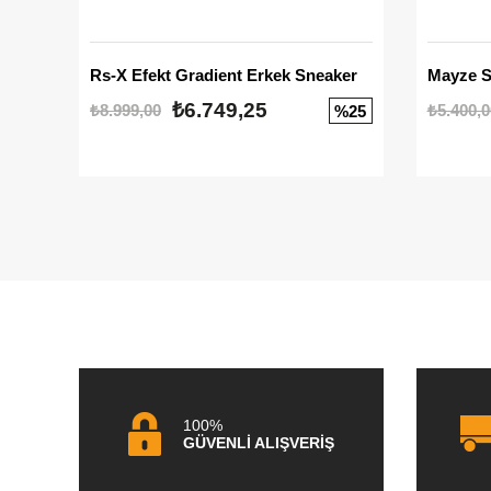
Rs-X Efekt Gradient Erkek Sneaker
₺6.749,25
₺8.999,00
₺5.400,0
%25
100%
GÜVENLİ ALIŞVERİŞ