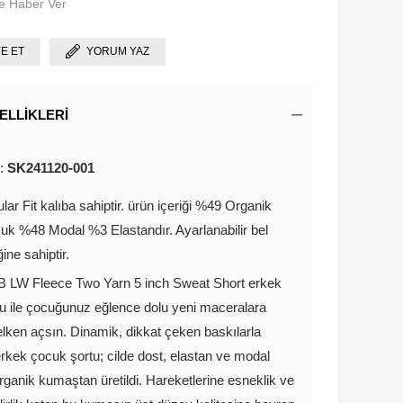
e Haber Ver
YE ET
YORUM YAZ
ELLIKLERI
u:
SK241120-001
lar Fit kalıba sahiptir. ürün içeriği %49 Organik
k %48 Modal %3 Elastandır. Ayarlanabilir bel
ğine sahiptir.
B LW Fleece Two Yarn 5 inch Sweat Short erkek
u ile çocuğunuz eğlence dolu yeni maceralara
lken açsın. Dinamik, dikkat çeken baskılarla
rkek çocuk şortu; cilde dost, elastan ve modal
organik kumaştan üretildi. Hareketlerine esneklik ve