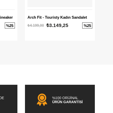
Sneaker
Arch Fit - Touristy Kadın Sandalet
Big
₺3.149,25
₺4.199,00
₺3.1
%25
%25
NDE
%100 ORİJİNAL
ÜRÜN GARANTİSİ