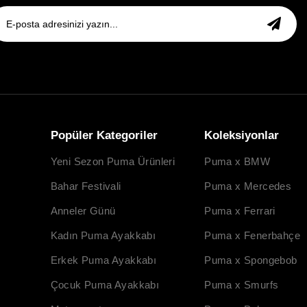
Popüler Kategoriler
Koleksiyonlar
Yeni Sezon Puma Ürünleri
Puma x BMW
Bahar Festivali
Puma x Mercedes
Anneler Günü
Puma x Ferrari
Kadın Puma Ayakkabı
Puma x Fenerbahçe
Erkek Puma Ayakkabı
Puma x Spongebob
Çocuk Puma Ayakkabı
Puma x Smurfs