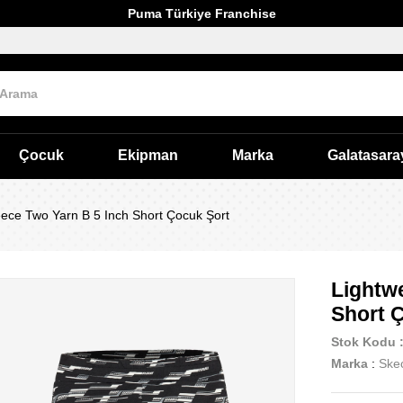
Puma Türkiye Franchise
Çocuk
Ekipman
Marka
Galatasara
eece Two Yarn B 5 Inch Short Çocuk Şort
Lightwe
Short 
Stok Kodu
Marka
:
Ske