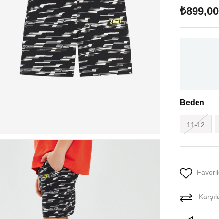
₺899,00
Beden
11-12
Favoril
Karşıla