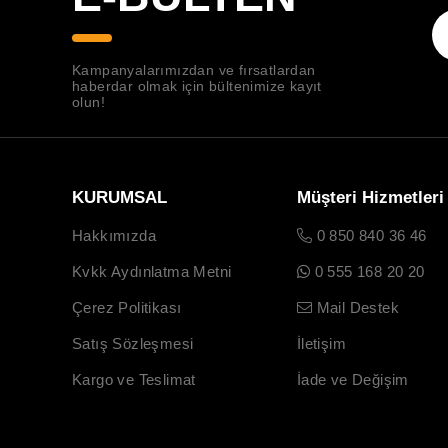
Kampanyalarımızdan ve fırsatlardan
haberdar olmak için bültenimize kayıt
olun!
KURUMSAL
Müşteri Hizmetleri
Hakkımızda
0 850 840 36 46
Kvkk Aydınlatma Metni
0 555 168 20 20
Çerez Politikası
Mail Destek
Satış Sözleşmesi
İletişim
Kargo ve Teslimat
İade ve Değişim