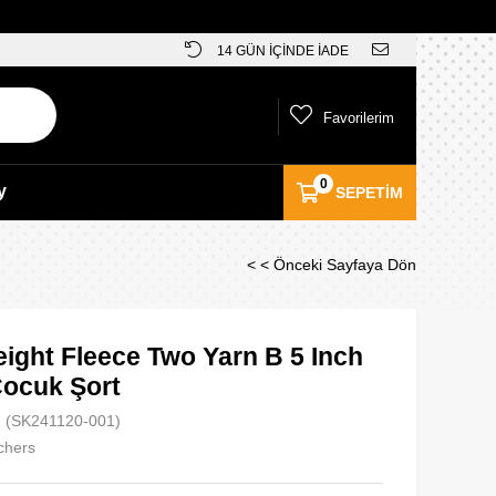
14 GÜN İÇİNDE İADE
Favorilerim
0
y
SEPETIM
< < Önceki Sayfaya Dön
ight Fleece Two Yarn B 5 Inch
Çocuk Şort
(SK241120-001)
chers