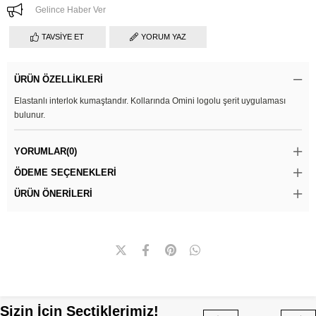
Gelince Haber Ver
TAVSIYE ET
YORUM YAZ
ÜRÜN ÖZELLIKLERI
Elastanlı interlok kumaştandır. Kollarında Omini logolu şerit uygulaması
bulunur.
YORUMLAR
(0)
ÖDEME SEÇENEKLERI
ÜRÜN ÖNERILERI
Sizin İçin Seçtiklerimiz!