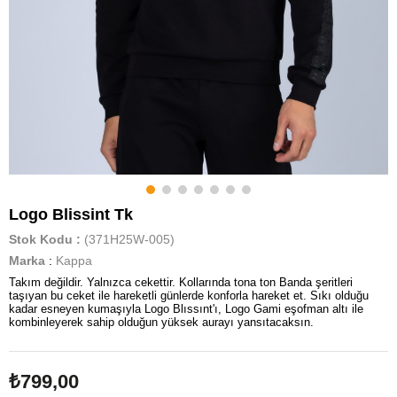
Logo Blissint Tk
Stok Kodu
(371H25W-005)
Marka
:
Kappa
Takım değildir. Yalnızca cekettir. Kollarında tona ton Banda şeritleri
taşıyan bu ceket ile hareketli günlerde konforla hareket et. Sıkı olduğu
kadar esneyen kumaşıyla Logo Blıssınt'ı, Logo Gami eşofman altı ile
kombinleyerek sahip olduğun yüksek aurayı yansıtacaksın.
₺799,00