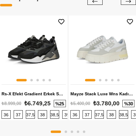
Rs-X Efekt Gradient Erkek Sneaker
Mayze Stack Luxe Wns Kadın Sneaker
₺6.749,25
₺3.780,00
₺8.999,00
₺5.400,00
%25
%30
36
37
37,5
38
38,5
39
36
40
37
40,5
37,5
41
38
42
38,5
42,5
3