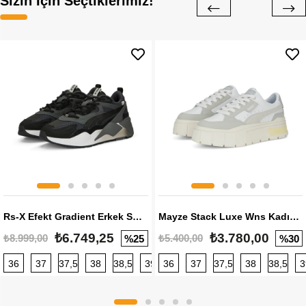
Sizin İçin Seçtiklerimiz!
Rs-X Efekt Gradient Erkek Sneaker
Mayze Stack Luxe Wns Kadın Sneaker
₺6.749,25
₺3.780,00
₺8.999,00
₺5.400,00
%25
%30
36
37
37,5
38
38,5
39
36
40
37
40,5
37,5
41
38
42
38,5
42,5
3