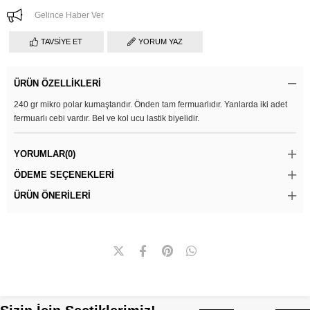
Gelince Haber Ver
TAVSIYE ET
YORUM YAZ
ÜRÜN ÖZELLIKLERI
240 gr mikro polar kumaştandır. Önden tam fermuarlıdır. Yanlarda iki adet
fermuarlı cebi vardır. Bel ve kol ucu lastik biyelidir.
YORUMLAR
(0)
ÖDEME SEÇENEKLERI
ÜRÜN ÖNERILERI