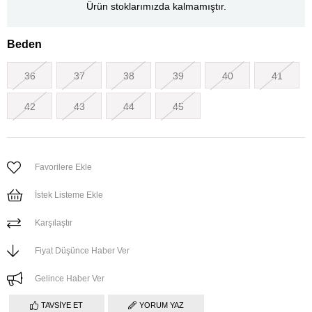
Ürün stoklarımızda kalmamıştır.
Beden
36
37
38
39
40
41
42
43
44
45
Favorilere Ekle
İstek Listeme Ekle
Karşılaştır
Fiyat Düşünce Haber Ver
Gelince Haber Ver
TAVSIYE ET
YORUM YAZ