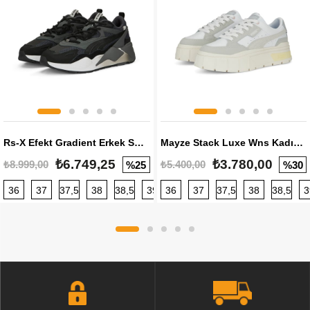
Rs-X Efekt Gradient Erkek Sneaker
Mayze Stack Luxe Wns Kadın Sneaker
₺6.749,25
₺3.780,00
₺8.999,00
₺5.400,00
%25
%30
36
37
37,5
38
38,5
39
36
40
37
40,5
37,5
41
38
42
38,5
42,5
3