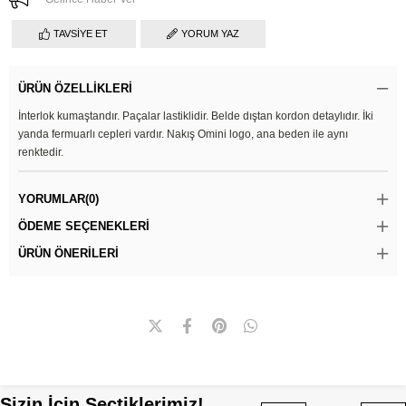
TAVSIYE ET
YORUM YAZ
ÜRÜN ÖZELLIKLERI
İnterlok kumaştandır. Paçalar lastiklidir. Belde dıştan kordon detaylıdır. İki
yanda fermuarlı cepleri vardır. Nakış Omini logo, ana beden ile aynı
renktedir.
YORUMLAR
(0)
ÖDEME SEÇENEKLERI
ÜRÜN ÖNERILERI
Sizin İçin Seçtiklerimiz!