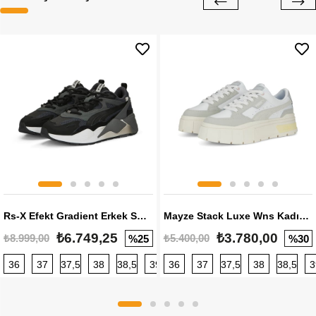
Rs-X Efekt Gradient Erkek Sneaker
Mayze Stack Luxe Wns Kadın Sneaker
₺6.749,25
₺3.780,00
₺8.999,00
₺5.400,00
%25
%30
36
37
37,5
38
38,5
39
36
40
37
40,5
37,5
41
38
42
38,5
42,5
3