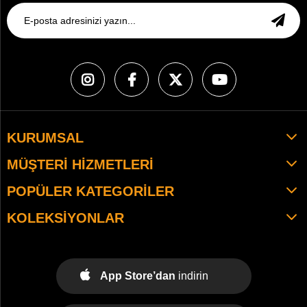
KURUMSAL
MÜŞTERI HIZMETLERI
POPÜLER KATEGORILER
KOLEKSIYONLAR
App Store’dan
indirin