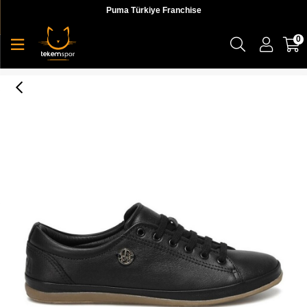
Puma Türkiye Franchise
0
U.S. Polo Assn. 1F Jojo 1Pr Kadın Siyah Günlük Ayakkabı -101038422