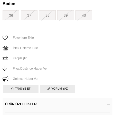
Beden
36
37
38
39
40
Favorilere Ekle
İstek Listeme Ekle
Karşılaştır
Fiyat Düşünce Haber Ver
Gelince Haber Ver
TAVSIYE ET
YORUM YAZ
ÜRÜN ÖZELLIKLERI