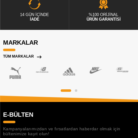
14 GÜN İÇİNDE
%100 ORİJİNAL
İADE
ÜRÜN GARANTİSİ
MARKALAR
TÜM MARKALAR
E-BÜLTEN
Kampanyalarımızdan ve fırsatlardan haberdar olmak için
bültenimize kayıt olun!