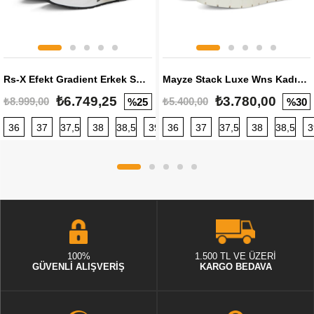
Rs-X Efekt Gradient Erkek Sneaker
Mayze Stack Luxe Wns Kadın Sneaker
₺6.749,25
₺3.780,00
₺8.999,00
₺5.400,00
%25
%30
36
37
37,5
38
38,5
39
36
40
37
40,5
37,5
41
38
42
38,5
42,5
3
100%
1.500 TL VE ÜZERİ
GÜVENLİ ALIŞVERİŞ
KARGO BEDAVA