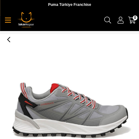
Puma Türkiye Franchise
0
Lumberjack 1M Weapon Erkek Gri Günlük Ayakkabı - 100602155