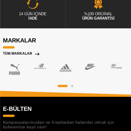
14 GÜN İÇİNDE
%100 ORİJİNAL
İADE
ÜRÜN GARANTİSİ
MARKALAR
TÜM MARKALAR
E-BÜLTEN
Kampanyalarımızdan ve fırsatlardan haberdar olmak için
bültenimize kayıt olun!