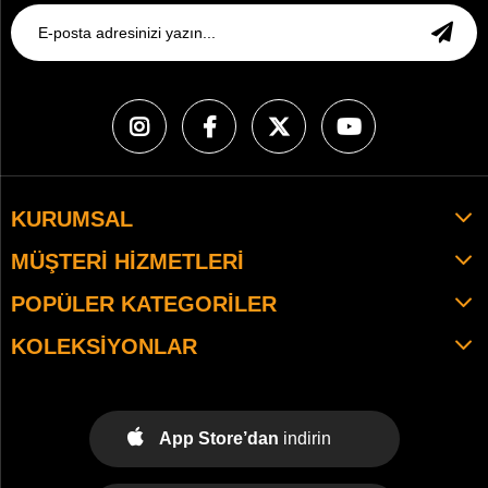
KURUMSAL
MÜŞTERI HIZMETLERI
POPÜLER KATEGORILER
KOLEKSIYONLAR
App Store’dan
indirin