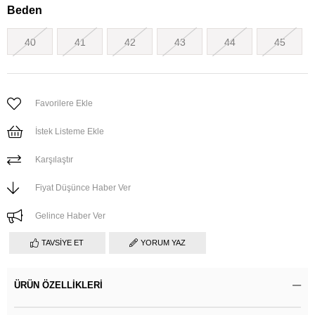
Beden
40
41
42
43
44
45
Favorilere Ekle
İstek Listeme Ekle
Karşılaştır
Fiyat Düşünce Haber Ver
Gelince Haber Ver
TAVSIYE ET
YORUM YAZ
ÜRÜN ÖZELLIKLERI