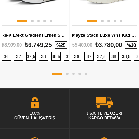
Rs-X Efekt Gradient Erkek Sneaker
Mayze Stack Luxe Wns Kadın Sneaker
₺6.749,25
₺3.780,00
₺8.999,00
₺5.400,00
%25
%30
36
37
37,5
38
38,5
39
36
40
37
40,5
37,5
41
38
42
38,5
42,5
3
100%
1.500 TL VE ÜZERİ
GÜVENLİ ALIŞVERİŞ
KARGO BEDAVA