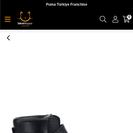
Puma Türkiye Franchise
0
Lumberjack 1W Rıver 1Pr Erkek Cocuk Siyah Bot -101049457