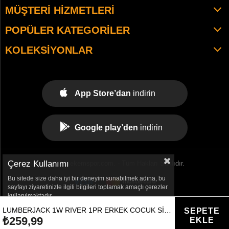
MÜŞTERI HIZMETLERI
POPÜLER KATEGORILER
KOLEKSIYONLAR
App Store’dan
indirin
Google play’den
indirin
Çerez Kullanımı
© 2021 tekemspor.com. - Tüm Hakları Saklıdır.
Bu sitede size daha iyi bir deneyim sunabilmek adına, bu
sayfayı ziyaretinizle ilgili bilgileri toplamak amaçlı çerezler
kullanılmaktadır.
LUMBERJACK 1W RIVER 1PR ERKEK COCUK SIYAH BOT -101049457
₺259,99