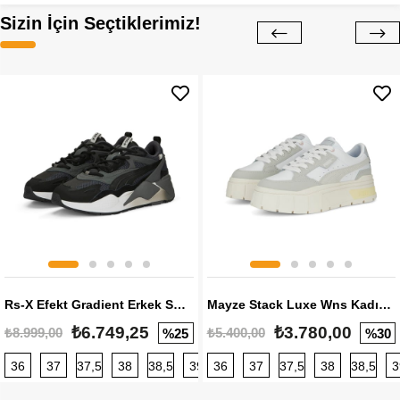
Sizin İçin Seçtiklerimiz!
Rs-X Efekt Gradient Erkek Sneaker
Mayze Stack Luxe Wns Kadın Sneaker
₺6.749,25
₺3.780,00
₺8.999,00
₺5.400,00
%25
%30
36
37
37,5
38
38,5
39
36
40
37
40,5
37,5
41
38
42
38,5
42,5
3