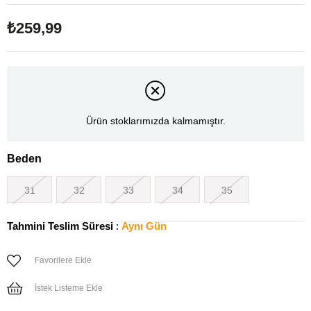
₺259,99
Ürün stoklarımızda kalmamıştır.
Beden
31
32
33
34
35
Tahmini Teslim Süresi
:
Aynı Gün
Favorilere Ekle
İstek Listeme Ekle