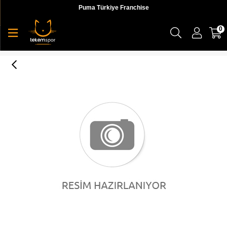
Puma Türkiye Franchise
0
Lumberjack 8M Vendor Wmn Unisex Günlük Ayakkabı - 100523126