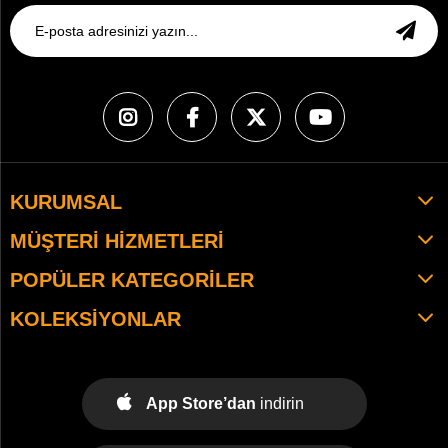
KURUMSAL
MÜŞTERI HIZMETLERI
POPÜLER KATEGORILER
KOLEKSIYONLAR
App Store’dan
indirin