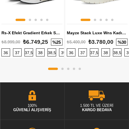
Rs-X Efekt Gradient Erkek Sneaker
Mayze Stack Luxe Wns Kadın Sneaker
₺6.749,25
₺3.780,00
₺8.999,00
₺5.400,00
%25
%30
36
37
37,5
38
38,5
39
36
40
37
40,5
37,5
41
38
42
38,5
42,5
3
100%
1.500 TL VE ÜZERİ
GÜVENLİ ALIŞVERİŞ
KARGO BEDAVA