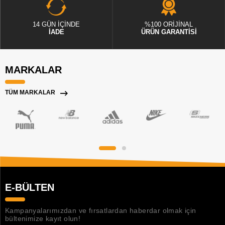
14 GÜN İÇİNDE
%100 ORİJİNAL
İADE
ÜRÜN GARANTİSİ
MARKALAR
TÜM MARKALAR
E-BÜLTEN
Kampanyalarımızdan ve fırsatlardan haberdar olmak için
bültenimize kayıt olun!