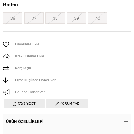
Beden
36
37
38
39
40
Favorilere Ekle
İstek Listeme Ekle
Karşılaştır
Fiyat Düşünce Haber Ver
Gelince Haber Ver
TAVSIYE ET
YORUM YAZ
ÜRÜN ÖZELLIKLERI