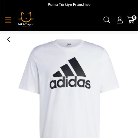
Puma Türkiye Franchise
0
M Bl Sj T Erkek T-shirt