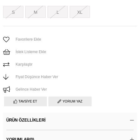
S
M
L
XL
Favorilere Ekle
İstek Listeme Ekle
Karşılaştır
Fiyat Düşünce Haber Ver
Gelince Haber Ver
TAVSIYE ET
YORUM YAZ
ÜRÜN ÖZELLIKLERI
YORUMLAR
(0)