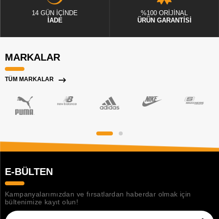
14 GÜN İÇİNDE
%100 ORİJİNAL
İADE
ÜRÜN GARANTİSİ
MARKALAR
TÜM MARKALAR
E-BÜLTEN
Kampanyalarımızdan ve fırsatlardan haberdar olmak için
bültenimize kayıt olun!