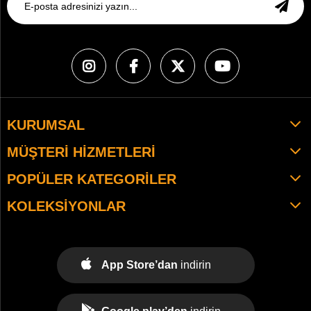
KURUMSAL
MÜŞTERI HIZMETLERI
POPÜLER KATEGORILER
KOLEKSIYONLAR
App Store’dan
indirin