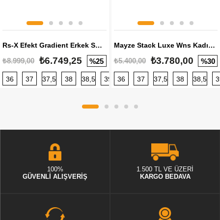
Rs-X Efekt Gradient Erkek Sneaker
Mayze Stack Luxe Wns Kadın Sneaker
₺6.749,25
₺3.780,00
₺8.999,00
₺5.400,00
%25
%30
36
37
37,5
38
38,5
39
36
40
37
40,5
37,5
41
38
42
38,5
42,5
3
100%
1.500 TL VE ÜZERİ
GÜVENLİ ALIŞVERİŞ
KARGO BEDAVA