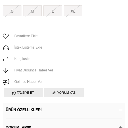
S
M
L
XL
Favorilere Ekle
İstek Listeme Ekle
Karşılaştır
Fiyat Düşünce Haber Ver
Gelince Haber Ver
TAVSIYE ET
YORUM YAZ
ÜRÜN ÖZELLIKLERI
YORUMLAR
(0)