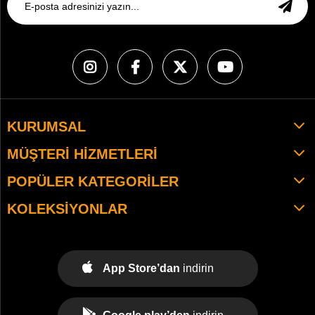
KURUMSAL
MÜŞTERI HIZMETLERI
POPÜLER KATEGORILER
KOLEKSIYONLAR
App Store’dan
indirin