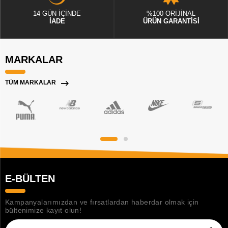
14 GÜN İÇİNDE
%100 ORİJİNAL
İADE
ÜRÜN GARANTİSİ
MARKALAR
TÜM MARKALAR
E-BÜLTEN
Kampanyalarımızdan ve fırsatlardan haberdar olmak için
bültenimize kayıt olun!