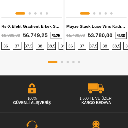
Rs-X Efekt Gradient Erkek Sneaker
Mayze Stack Luxe Wns Kadın Sneaker
₺6.749,25
₺3.780,00
₺8.999,00
₺5.400,00
%25
%30
36
37
37,5
38
38,5
39
36
40
37
40,5
37,5
41
38
42
38,5
42,5
3
100%
1.500 TL VE ÜZERİ
GÜVENLİ ALIŞVERİŞ
KARGO BEDAVA