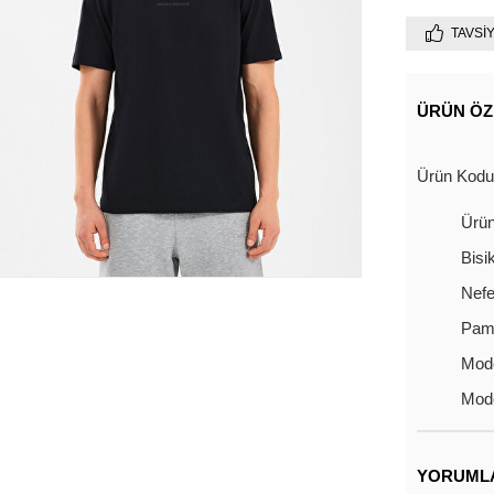
TAVSI
ÜRÜN ÖZ
Ürün Kod
Ürün
Bisi
Nefe
Pamu
Mode
Mode
YORUML