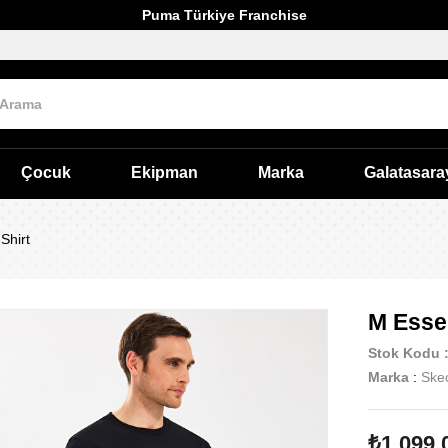
Puma Türkiye Franchise
Çocuk
Ekipman
Marka
Galatasara
Shirt
M Essen
Stok Kodu
Marka
:
Ske
₺1.099,