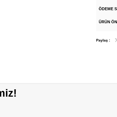
ÖDEME S
ÜRÜN ÖN
Paylaş :
miz!