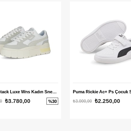
Mayze Stack Luxe Wns Kadın Sneaker
Puma Rickie Ac+ Ps Çocuk 
₺3.780,00
₺2.250,00
0
₺3.000,00
%30