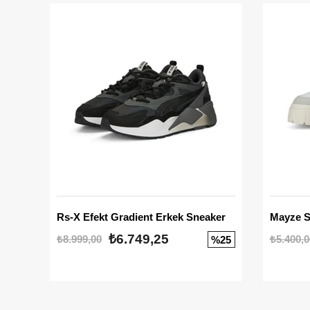
Rs-X Efekt Gradient Erkek Sneaker
₺6.749,25
₺8.999,00
₺5.400,0
%25