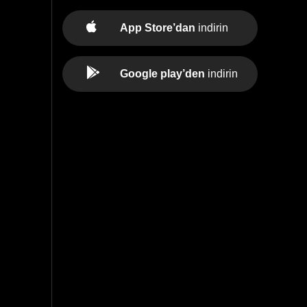
App Store’dan
indirin
Google play’den
indirin