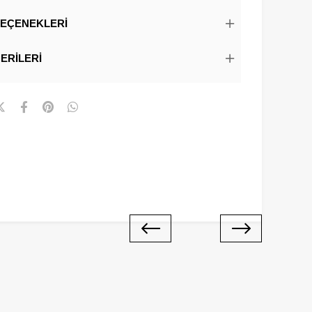
EÇENEKLERI
ERILERI