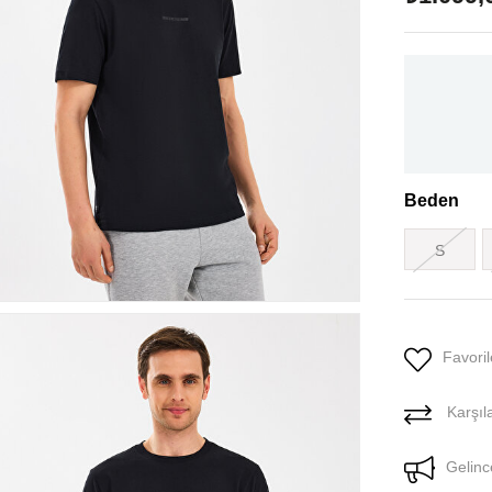
Beden
S
Favoril
Karşıla
Gelinc