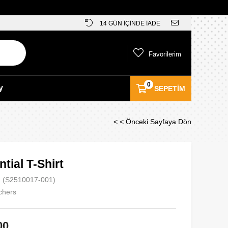
14 GÜN İÇİNDE İADE
Favorilerim
0
y
SEPETIM
< < Önceki Sayfaya Dön
tial T-Shirt
(S2510017-001)
chers
00