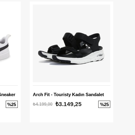
Sneaker
Arch Fit - Touristy Kadın Sandalet
Big
₺3.149,25
₺4.199,00
₺3.1
%25
%25