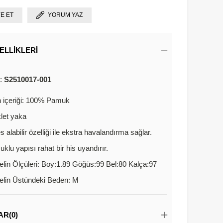
YE ET
YORUM YAZ
ELLIKLERI
u:
S2510017-001
 içeriği: 100% Pamuk
klet yaka
s alabilir özelliği ile ekstra havalandırma sağlar.
klu yapısı rahat bir his uyandırır.
lin Ölçüleri: Boy:1.89 Göğüs:99 Bel:80 Kalça:97
lin Üstündeki Beden: M
AR
(0)