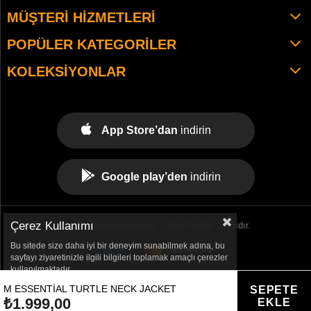
MÜŞTERI HIZMETLERI
POPÜLER KATEGORILER
KOLEKSIYONLAR
App Store’dan
indirin
Google play’den
indirin
Çerez Kullanımı
© 2021 tekemspor.com. - Tüm Hakları Saklıdır.
Bu sitede size daha iyi bir deneyim sunabilmek adına, bu
sayfayı ziyaretinizle ilgili bilgileri toplamak amaçlı çerezler
kullanılmaktadır.
M ESSENTIAL TURTLE NECK JACKET
₺1.999,00