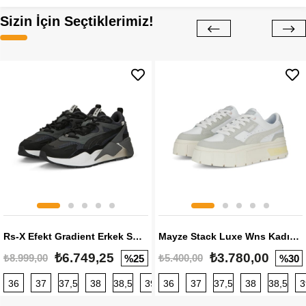
Sizin İçin Seçtiklerimiz!
Rs-X Efekt Gradient Erkek Sneaker
Mayze Stack Luxe Wns Kadın Sneaker
₺6.749,25
₺3.780,00
₺8.999,00
₺5.400,00
%25
%30
36
37
37,5
38
38,5
39
36
40
37
40,5
37,5
41
38
42
38,5
42,5
3