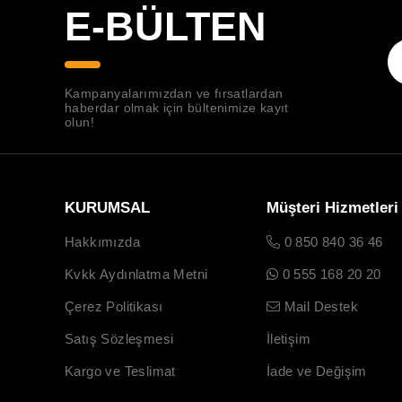
E-BÜLTEN
Kampanyalarımızdan ve fırsatlardan
haberdar olmak için bültenimize kayıt
olun!
KURUMSAL
Müşteri Hizmetleri
Hakkımızda
0 850 840 36 46
Kvkk Aydınlatma Metni
0 555 168 20 20
Çerez Politikası
Mail Destek
Satış Sözleşmesi
İletişim
Kargo ve Teslimat
İade ve Değişim