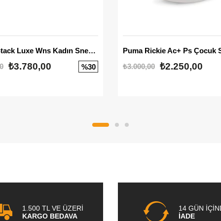
Mayze Stack Luxe Wns Kadın Sneaker
Puma Rickie Ac+ Ps Çocuk 
₺3.780,00
₺2.250,00
0
₺3.000,00
%30
1.500 TL VE ÜZERİ
14 GÜN İÇİ
KARGO BEDAVA
İADE