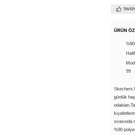
TAVSI
ÜRÜN ÖZ
%90 
Hafi
Mode
99
Skechers M
günlük ha
odaklan.Ta
kıyafetleri
sırasında 
%90 polyes