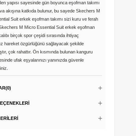
ilen yapısı sayesinde gün boyunca eşofman takımı
ava akışına katkıda bulunur, bu sayede Skechers M
ntial Suit erkek eşofman takımı sizi kuru ve ferah
r. Skechers M Micro Essential Suit erkek eşofman
alıbı birçok spor çeşidi sırasında ihtiyaç
z hareket özgürlüğünü sağlayacak şekilde
ştır, çok rahattır. Ön kısmında bulunan kanguru
esinde ufak eşyalarınızı yanınızda güvenle
iniz.
AR
(0)
EÇENEKLERI
ERILERI