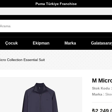
Puma Türkiye Franchise
Çocuk
Ekipman
Marka
Galatasara
cro Collection Essential Suit
M Micro
Stok Kodu
Marka
:
Ske
₺2.249,