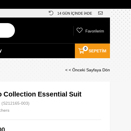
14 GÜN İÇİNDE İADE
Favorilerim
0
y
SEPETIM
< < Önceki Sayfaya Dön
 Collection Essential Suit
(S212165-003)
chers
00