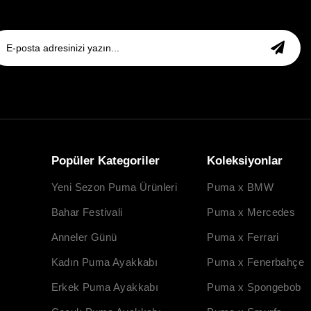
Popüler Kategoriler
Koleksiyonlar
Yeni Sezon Puma Ürünleri
Puma x BMW
Bahar Festivali
Puma x Mercedes
Anneler Günü
Puma x Ferrari
Kadın Puma Ayakkabı
Puma x Fenerbahçe
Erkek Puma Ayakkabı
Puma x Spongebob