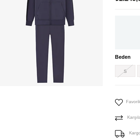
Beden
S
Favoril
Karşıla
Karg