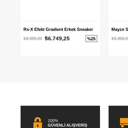
Rs-X Efekt Gradient Erkek Sneaker
₺6.749,25
₺8.999,00
₺5.400,0
%25
100%
GÜVENLİ ALIŞVERİŞ