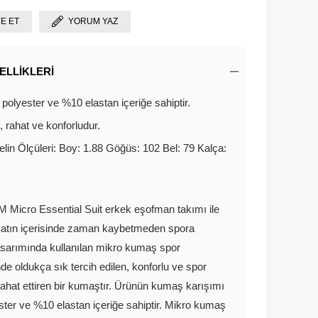
YE ET
YORUM YAZ
ELLIKLERI
polyester ve %10 elastan içeriğe sahiptir.
f, rahat ve konforludur.
lin Ölçüleri: Boy: 1.88 Göğüs: 102 Bel: 79 Kalça:
 Micro Essential Suit erkek eşofman takımı ile
yatın içerisinde zaman kaybetmeden spora
sarımında kullanılan mikro kumaş spor
nde oldukça sık tercih edilen, konforlu ve spor
rahat ettiren bir kumaştır. Ürünün kumaş karışımı
ter ve %10 elastan içeriğe sahiptir. Mikro kumaş