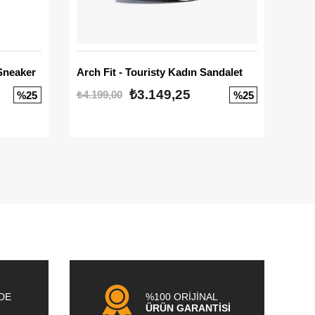
Sneaker
Arch Fit - Touristy Kadın Sandalet
Big
₺3.149,25
₺4.199,00
₺3.1
%25
%25
NDE
%100 ORİJİNAL
ÜRÜN GARANTİSİ