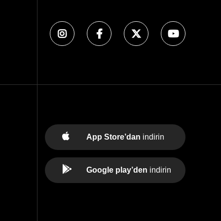
App Store’dan
indirin
Google play’den
indirin