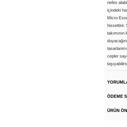
nefes alab
içindeki h
Micro Esse
hissettiri
takımının k
duyacağını
tasarlanmı
cepler say
taşıyabilirs
YORUML
ÖDEME S
ÜRÜN ÖN