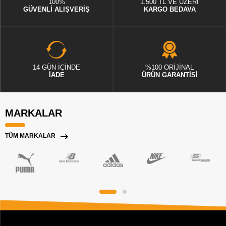
100%
1.500 TL VE ÜZERİ
GÜVENLİ ALIŞVERİŞ
KARGO BEDAVA
14 GÜN İÇİNDE
%100 ORİJİNAL
İADE
ÜRÜN GARANTİSİ
MARKALAR
TÜM MARKALAR