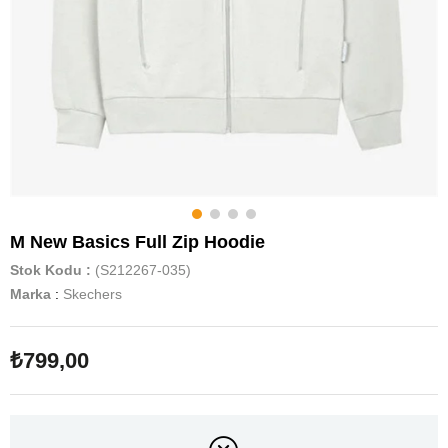
M New Basics Full Zip Hoodie
Stok Kodu
(S212267-035)
Marka
:
Skechers
₺799,00