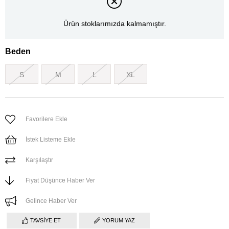
Ürün stoklarımızda kalmamıştır.
Beden
S
M
L
XL
Favorilere Ekle
İstek Listeme Ekle
Karşılaştır
Fiyat Düşünce Haber Ver
Gelince Haber Ver
TAVSIYE ET
YORUM YAZ