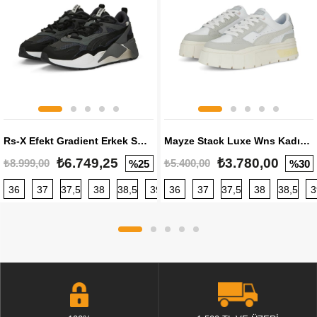
Rs-X Efekt Gradient Erkek Sneaker
Mayze Stack Luxe Wns Kadın Sneaker
₺6.749,25
₺3.780,00
₺8.999,00
₺5.400,00
%25
%30
36
37
37,5
38
38,5
39
36
40
37
40,5
37,5
41
38
42
38,5
42,5
3