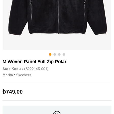
M Woven Panel Full Zip Polar
Stok Kodu
(S222145-001)
Marka
:
Skechers
₺749,00