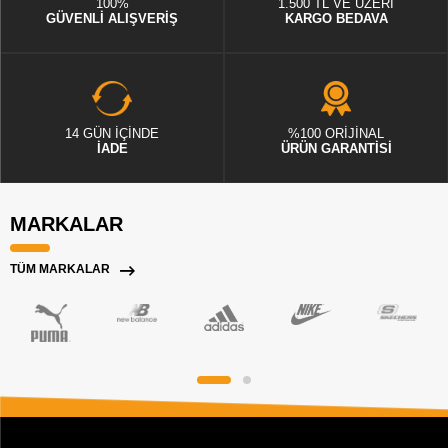
100%
1.500 TL VE ÜZERİ
GÜVENLİ ALIŞVERİŞ
KARGO BEDAVA
14 GÜN İÇİNDE
%100 ORİJİNAL
İADE
ÜRÜN GARANTİSİ
MARKALAR
TÜM MARKALAR