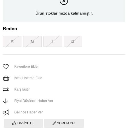
Ürün stoklarımızda kalmamıştır.
Beden
S
M
L
XL
Favorilere Ekle
İstek Listeme Ekle
Karşılaştır
Fiyat Düşünce Haber Ver
Gelince Haber Ver
TAVSIYE ET
YORUM YAZ