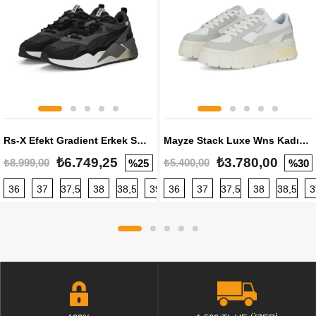
Rs-X Efekt Gradient Erkek Sneaker
Mayze Stack Luxe Wns Kadın Sneaker
₺6.749,25
₺3.780,00
₺8.999,00
₺5.400,00
%25
%30
36
37
37,5
38
38,5
39
36
40
37
40,5
37,5
41
38
42
38,5
42,5
3