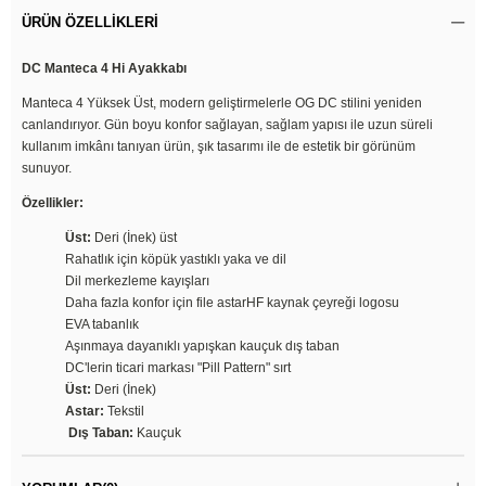
ÜRÜN ÖZELLIKLERI
DC Manteca 4 Hi Ayakkabı
Manteca 4 Yüksek Üst, modern geliştirmelerle OG DC stilini yeniden
canlandırıyor. Gün boyu konfor sağlayan, sağlam yapısı ile uzun süreli
kullanım imkânı tanıyan ürün, şık tasarımı ile de estetik bir görünüm
sunuyor.
Özellikler:
Üst:
Deri (İnek) üst
Rahatlık için köpük yastıklı yaka ve dil
Dil merkezleme kayışları
Daha fazla konfor için file astarHF kaynak çeyreği logosu
EVA tabanlık
Aşınmaya dayanıklı yapışkan kauçuk dış taban
DC'lerin ticari markası "Pill Pattern" sırt
Üst:
Deri (İnek)
Astar:
Tekstil
Dış Taban:
Kauçuk