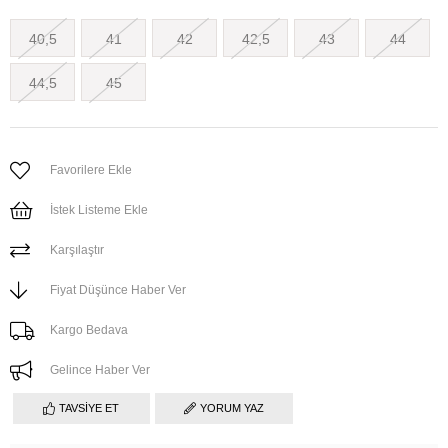
40,5
41
42
42,5
43
44
44,5
45
Favorilere Ekle
İstek Listeme Ekle
Karşılaştır
Fiyat Düşünce Haber Ver
Kargo Bedava
Gelince Haber Ver
TAVSIYE ET
YORUM YAZ