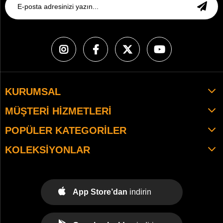
KURUMSAL
MÜŞTERI HIZMETLERI
POPÜLER KATEGORILER
KOLEKSIYONLAR
App Store’dan
indirin