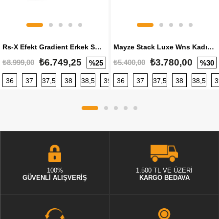
Rs-X Efekt Gradient Erkek Sneaker
Mayze Stack Luxe Wns Kadın Sneaker
₺6.749,25
₺3.780,00
₺8.999,00
₺5.400,00
%25
%30
36
37
37,5
38
38,5
39
36
40
37
40,5
37,5
41
38
42
38,5
42,5
3
100%
1.500 TL VE ÜZERİ
GÜVENLİ ALIŞVERİŞ
KARGO BEDAVA