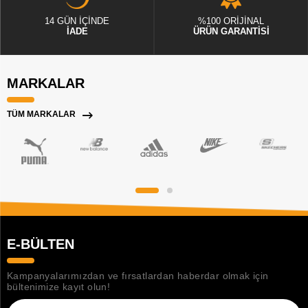
14 GÜN İÇİNDE
%100 ORİJİNAL
İADE
ÜRÜN GARANTİSİ
MARKALAR
TÜM MARKALAR
E-BÜLTEN
Kampanyalarımızdan ve fırsatlardan haberdar olmak için
bültenimize kayıt olun!