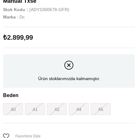
Manual Txse
Stok Kodu
(ADYS300678-GFR)
Marka
:
Dc
₺2.899,99
Ürün stoklarımızda kalmamıştır.
Beden
40
41
42
44
45
Favorilere Ekle