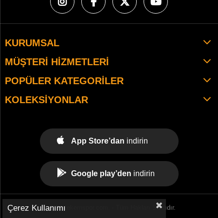
KURUMSAL
MÜŞTERI HIZMETLERI
POPÜLER KATEGORILER
KOLEKSIYONLAR
App Store’dan
indirin
Google play’den
indirin
Çerez Kullanımı
© 2021 tekemspor.com. - Tüm Hakları Saklıdır.