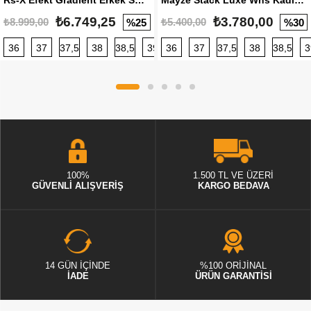
Rs-X Efekt Gradient Erkek Sneaker
Mayze Stack Luxe Wns Kadın Sneaker
₺6.749,25
₺3.780,00
₺8.999,00
₺5.400,00
%25
%30
36
37
37,5
38
38,5
39
36
40
37
40,5
37,5
41
38
42
38,5
42,5
3
100%
1.500 TL VE ÜZERİ
GÜVENLİ ALIŞVERİŞ
KARGO BEDAVA
14 GÜN İÇİNDE
%100 ORİJİNAL
İADE
ÜRÜN GARANTİSİ