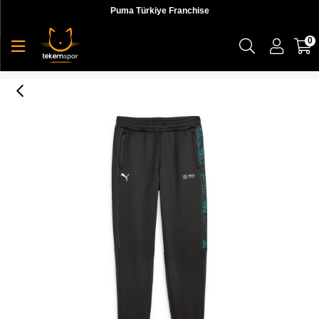
Puma Türkiye Franchise
0
Mapf1 Mt7 Track Pants Erkek Eşofman Altı