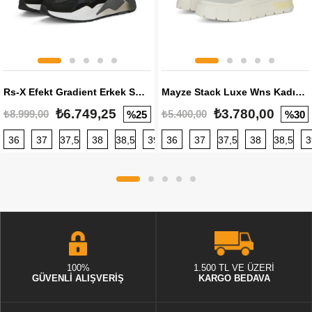
Rs-X Efekt Gradient Erkek Sneaker
Mayze Stack Luxe Wns Kadın Sneaker
₺6.749,25
₺3.780,00
₺8.999,00
₺5.400,00
%25
%30
36
37
37,5
38
38,5
39
36
40
37
40,5
37,5
41
38
42
38,5
42,5
3
100%
1.500 TL VE ÜZERİ
GÜVENLİ ALIŞVERİŞ
KARGO BEDAVA