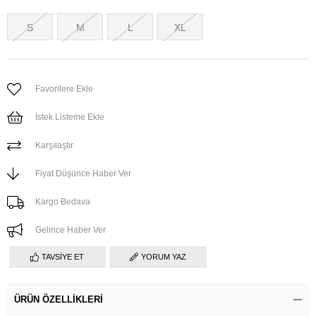
S
M
L
XL
Favorilere Ekle
İstek Listeme Ekle
Karşılaştır
Fiyat Düşünce Haber Ver
Kargo Bedava
Gelince Haber Ver
TAVSIYE ET
YORUM YAZ
ÜRÜN ÖZELLIKLERI