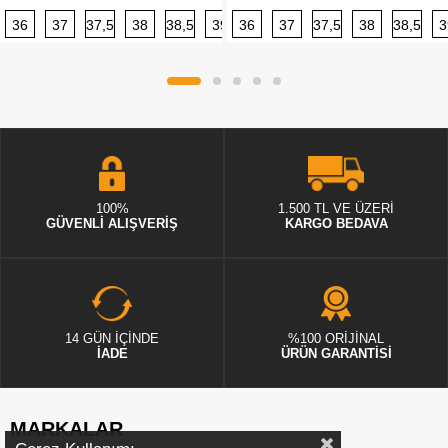
36
37
37,5
38
38,5
39
36
40
37
40,5
37,5
41
38
42
38,5
42,5
3
100%
1.500 TL VE ÜZERİ
GÜVENLİ ALIŞVERİŞ
KARGO BEDAVA
14 GÜN İÇİNDE
%100 ORİJİNAL
İADE
ÜRÜN GARANTİSİ
MARKALAR