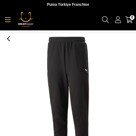
Puma Türkiye Franchise
0
Mapf1 Sweatpants, Cc Erkek Eşofman Altı