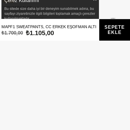
Çerez Kullanımı
TÜM MARKALAR
Bu sitede size daha iyi bir deneyim sunabilmek adına, bu
sayfayı ziyaretinizle ilgili bilgileri toplamak amaçlı çerezler
kullanılmaktadır.
MAPF1 SWEATPANTS, CC ERKEK EŞOFMAN ALTI
₺1.105,00
₺1.700,00
E-BÜLTEN
Kampanyalarımızdan ve fırsatlardan haberdar olmak için
bültenimize kayıt olun!