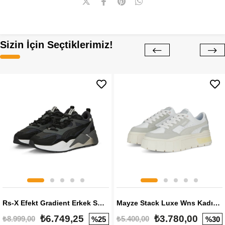
Sizin İçin Seçtiklerimiz!
Rs-X Efekt Gradient Erkek Sneaker
Mayze Stack Luxe Wns Kadın Sneaker
₺6.749,25
₺3.780,00
₺8.999,00
₺5.400,00
%25
%30