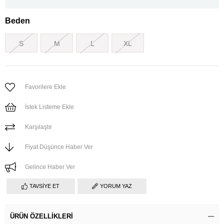
Beden
S
M
L
XL
Favorilere Ekle
İstek Listeme Ekle
Karşılaştır
Fiyat Düşünce Haber Ver
Gelince Haber Ver
TAVSIYE ET
YORUM YAZ
ÜRÜN ÖZELLIKLERI