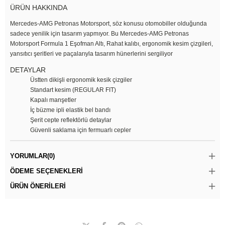
ÜRÜN HAKKINDA
Mercedes-AMG Petronas Motorsport, söz konusu otomobiller olduğunda
sadece yenilik için tasarım yapmıyor. Bu Mercedes-AMG Petronas
Motorsport Formula 1 Eşofman Altı, Rahat kalıbı, ergonomik kesim çizgileri,
yansıtıcı şeritleri ve paçalarıyla tasarım hünerlerini sergiliyor
DETAYLAR
Üstten dikişli ergonomik kesik çizgiler
Standart kesim (REGULAR FIT)
Kapalı manşetler
İç büzme ipli elastik bel bandı
Şerit cepte reflektörlü detaylar
Güvenli saklama için fermuarlı cepler
YORUMLAR
(0)
ÖDEME SEÇENEKLERI
ÜRÜN ÖNERILERI