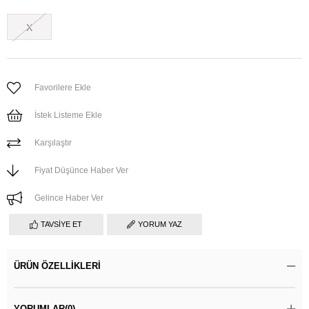
X
Favorilere Ekle
İstek Listeme Ekle
Karşılaştır
Fiyat Düşünce Haber Ver
Gelince Haber Ver
TAVSIYE ET
YORUM YAZ
ÜRÜN ÖZELLIKLERI
YORUMLAR
(0)