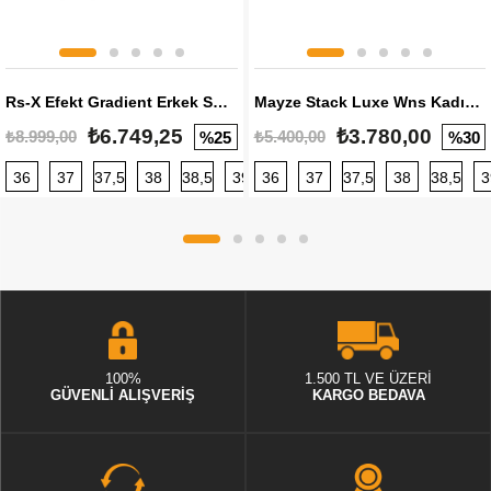
Rs-X Efekt Gradient Erkek Sneaker
Mayze Stack Luxe Wns Kadın Sneaker
₺6.749,25
₺3.780,00
₺8.999,00
₺5.400,00
%25
%30
36
37
37,5
38
38,5
39
36
40
37
40,5
37,5
41
38
42
38,5
42,5
3
100%
1.500 TL VE ÜZERİ
GÜVENLİ ALIŞVERİŞ
KARGO BEDAVA