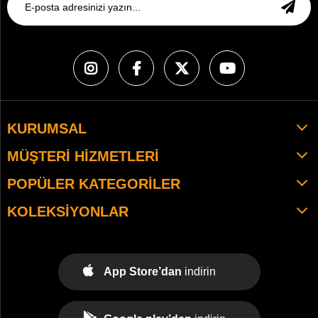
KURUMSAL
MÜŞTERI HIZMETLERI
POPÜLER KATEGORILER
KOLEKSIYONLAR
App Store’dan
indirin