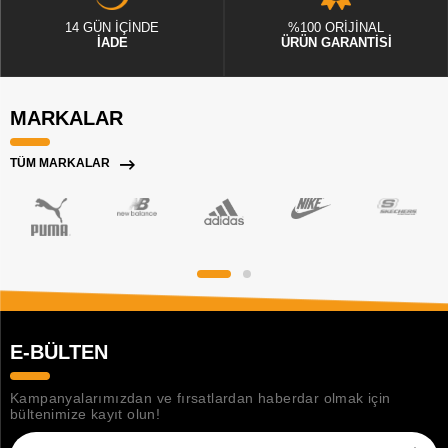
14 GÜN İÇİNDE
%100 ORİJİNAL
İADE
ÜRÜN GARANTİSİ
MARKALAR
TÜM MARKALAR
E-BÜLTEN
Kampanyalarımızdan ve fırsatlardan haberdar olmak için
bültenimize kayıt olun!