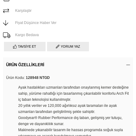
Karşılaştır
Fiyat Düşünce Haber Ver
Kargo Bedava
TAVSIYE ET
YORUM YAZ
ÜRÜN ÖZELLIKLERI
Ürün Kodu:
128948 NTGD
Ayak hastalıkları uzmanları tarafından onaylanmış kemer desteğine
sahip, yürüme rahatlığı için tasarlanmış çıkarılabilir konforlu Arch Fit
iç taban teknolojisi kullanılmıştır.
20 yıllık veriler ve 120,000 ağırlıksız ayak taramaları ile ayak
uzmanları tarafından geliştirilmiş şekle sahiptir.
Goodyear® Rubber Performance dış taban, gelişmiş yer tutuşu,
denge ve dayanıklılık sunar.
Makinede yıkanabilir tasarım ile hassas programda soğuk suyla