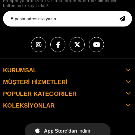
Kampanyalarımızdan ve fırsatlardan haberdar olmak için
bültenimize kayıt olun!
KURUMSAL
MÜŞTERI HIZMETLERI
POPÜLER KATEGORILER
KOLEKSIYONLAR
App Store’dan
indirin