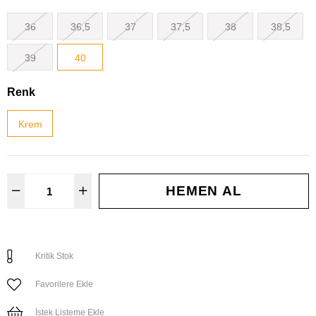
36
36,5
37
37,5
38
38,5
39
40
Renk
Krem
Kritik Stok
Favorilere Ekle
İstek Listeme Ekle