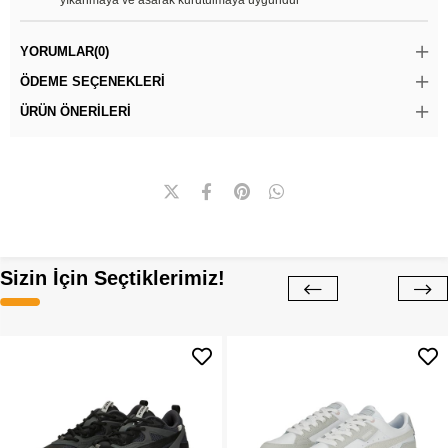
yıkanmaya ve asarak kurutulmaya uygundur
YORUMLAR
(0)
ÖDEME SEÇENEKLERI
ÜRÜN ÖNERILERI
Sizin İçin Seçtiklerimiz!