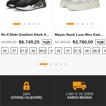
Rs-X Efekt Gradient Erkek Sneaker
Mayze Stack Luxe Wns Kadın Sneaker
₺6.749,25
₺3.780,00
₺8.999,00
₺5.400,00
%25
%30
36
37
37,5
38
38,5
39
36
40
37
40,5
37,5
41
38
42
38,5
42,5
3
100%
1.500 TL VE ÜZERİ
GÜVENLİ ALIŞVERİŞ
KARGO BEDAVA