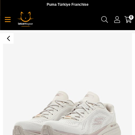
Puma Türkiye Franchise
0
Skechers Max Cushioning Arch Fit 2.0 - Andover Kadın Koşu Ayakkabı