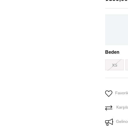
Beden
XS
Favoril
Karşıla
Gelinc