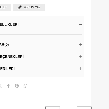
YE ET
YORUM YAZ
ELLIKLERI
AR
(0)
EÇENEKLERI
ERILERI