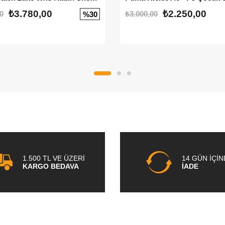
₺3.780,00
₺2.250,00
0
₺3.000,00
%30
1.500 TL VE ÜZERİ
14 GÜN İÇİ
KARGO BEDAVA
İADE