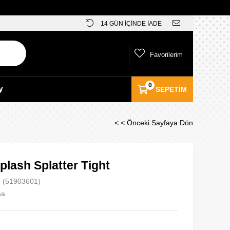
14 GÜN İÇİNDE İADE
Favorilerim
0
y
SEPETIM
< < Önceki Sayfaya Dön
plash Splatter Tight
(51903601)
ma