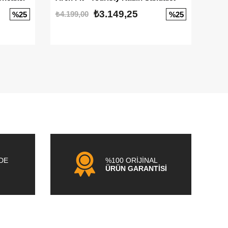
₺3.149,25
₺4.199,00
₺3.1
%25
%25
NDE
%100 ORİJİNAL
ÜRÜN GARANTİSİ