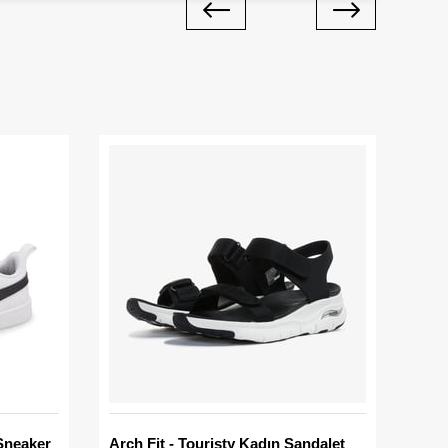
Sneaker
Arch Fit - Touristy Kadın Sandalet
Big