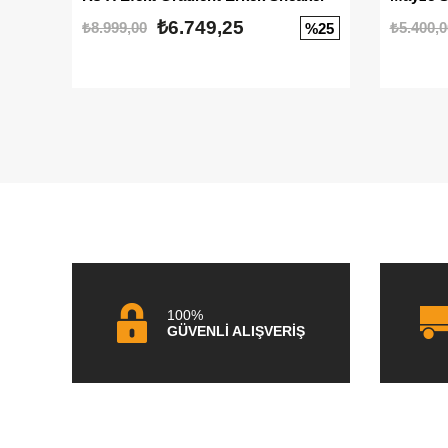
₺6.749,25
₺8.999,00
₺5.400,0
%25
100%
GÜVENLİ ALIŞVERİŞ