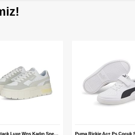
miz!
Mayze Stack Luxe Wns Kadın Sneaker
Puma Rickie Ac+ Ps Çocuk 