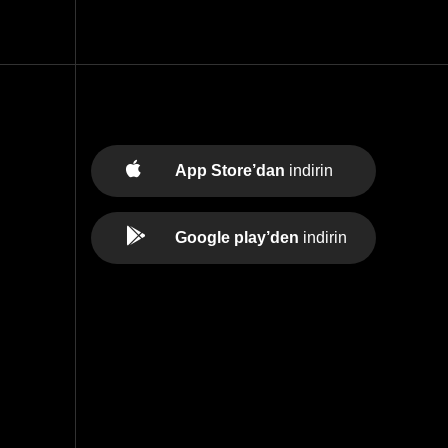
App Store’dan
indirin
Google play’den
indirin