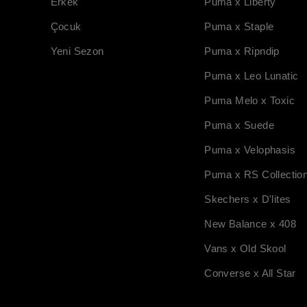
Erkek
Puma x Liberty
Çocuk
Puma x Staple
Yeni Sezon
Puma x Ripndip
Puma x Leo Lunatic
Puma Melo x Toxic
Puma x Suede
Puma x Velophasis
Puma x RS Collectio
Skechers x D'lites
New Balance x 408
Vans x Old Skool
Converse x All Star