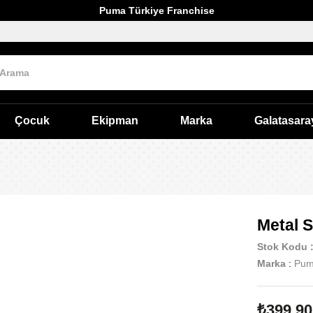
Puma Türkiye Franchise
Çocuk
Ekipman
Marka
Galatasara
Metal S
Stok Kodu
Marka
:
Pu
₺399,90