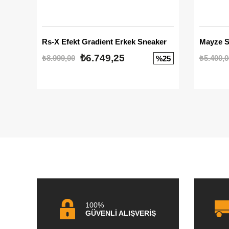
Rs-X Efekt Gradient Erkek Sneaker
₺6.749,25
₺8.999,00
₺5.400,0
%25
100%
GÜVENLİ ALIŞVERİŞ