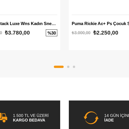
Mayze Stack Luxe Wns Kadın Sneaker
Puma Rickie Ac+ Ps Çocuk 
₺3.780,00
₺2.250,00
0
₺3.000,00
%30
1.500 TL VE ÜZERİ
14 GÜN İÇİ
KARGO BEDAVA
İADE