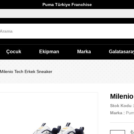
Puma Türkiye Franchise
Çocuk
Ekipman
Marka
Galatasara
Milenio Tech Erkek Sneaker
Mileni
Stok Kodu
Marka
:
Pu
₺