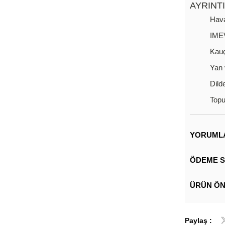
AYRINT
Hava
IMEV
Kauç
Yan 
Dild
Top
YORUML
ÖDEME S
ÜRÜN ÖN
Paylaş :