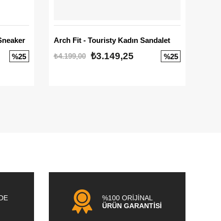
Sneaker
Arch Fit - Touristy Kadın Sandalet
Big
₺3.149,25
₺4.199,00
₺3.1
%25
%25
NDE
%100 ORİJİNAL
ÜRÜN GARANTİSİ