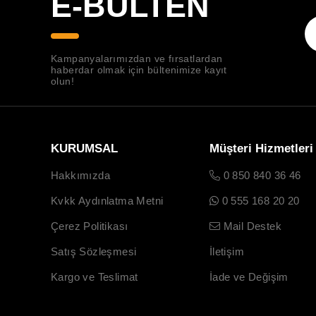
E-BÜLTEN
Kampanyalarımızdan ve fırsatlardan
haberdar olmak için bültenimize kayıt
olun!
KURUMSAL
Müşteri Hizmetleri
Hakkımızda
0 850 840 36 46
Kvkk Aydınlatma Metni
0 555 168 20 20
Çerez Politikası
Mail Destek
Satış Sözleşmesi
İletişim
Kargo ve Teslimat
İade ve Değişim