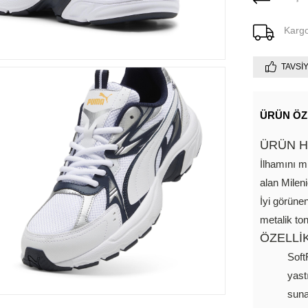
Karg
TAVSI
ÜRÜN ÖZ
ÜRÜN H
İlhamını m
alan Mileni
İyi görünen
metalik tonl
ÖZELLİ
Sof
yast
suna