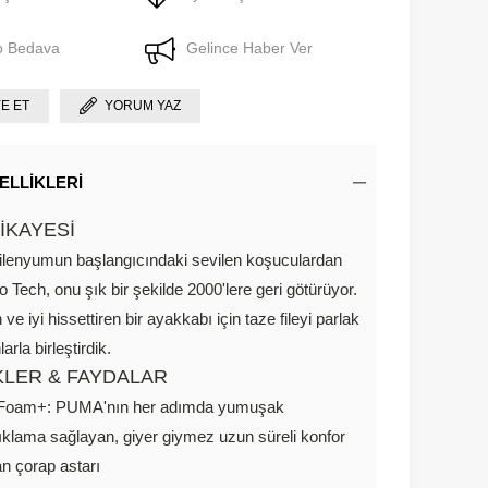
o Bedava
Gelince Haber Ver
YE ET
YORUM YAZ
ELLIKLERI
İKAYESİ
ilenyumun başlangıcındaki sevilen koşuculardan
o Tech, onu şık bir şekilde 2000'lere geri götürüyor.
 ve iyi hissettiren bir ayakkabı için taze fileyi parlak
arla birleştirdik.
KLER & FAYDALAR
tFoam+: PUMA'nın her adımda yumuşak
ıklama sağlayan, giyer giymez uzun süreli konfor
n çorap astarı