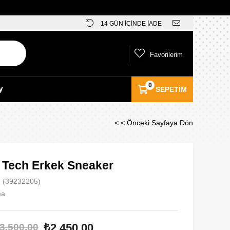
14 GÜN İÇİNDE İADE
Favorilerim
0
y
SEPETIM
< < Önceki Sayfaya Dön
o Tech Erkek Sneaker
(39232205)
ma
₺2.450,00
3.500,00