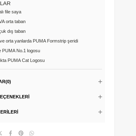
ILAR
lı file saya
A orta taban
uk dış taban
ve orta yanlarda PUMA Formstrip şeridi
e PUMA No.1 logosu
ukta PUMA Cat Logosu
AR
(0)
EÇENEKLERI
ERILERI