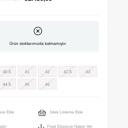
Ürün stoklarımızda kalmamıştır.
40,5
41
42
42,5
43
44,5
45
46
ere Ekle
İstek Listeme Ekle
ştır
Fiyat Düşünce Haber Ver