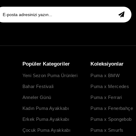
Popüler Kategoriler
Koleksiyonlar
Yeni Sezon Puma Ürünleri
Puma x BMW
Bahar Festivali
Puma x Mercedes
Anneler Günü
Puma x Ferrari
Kadın Puma Ayakkabı
Puma x Fenerbahçe
Erkek Puma Ayakkabı
Puma x Spongebob
Çocuk Puma Ayakkabı
Puma x Smurfs