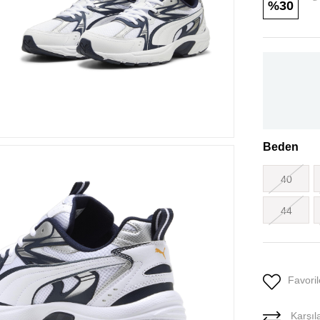
30
Beden
40
44
Favoril
Karşıla