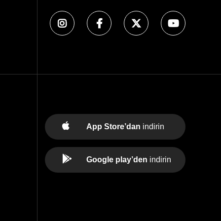
App Store’dan
indirin
Google play’den
indirin