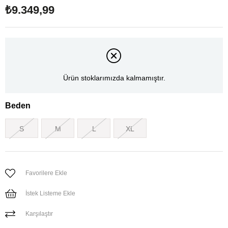
₺9.349,99
Ürün stoklarımızda kalmamıştır.
Beden
S
M
L
XL
Favorilere Ekle
İstek Listeme Ekle
Karşılaştır