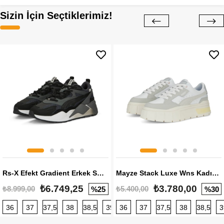
Sizin İçin Seçtiklerimiz!
Rs-X Efekt Gradient Erkek Sneaker
Mayze Stack Luxe Wns Kadın Sneaker
₺6.749,25
₺3.780,00
₺8.999,00
₺5.400,00
%25
%30
36
37
37,5
38
38,5
39
36
40
37
40,5
37,5
41
38
42
38,5
42,5
3