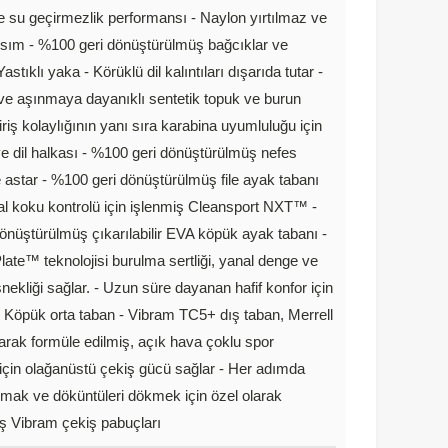
 ve su geçirmezlik performansı - Naylon yırtılmaz ve
sım - %100 geri dönüştürülmüş bağcıklar ve
stıklı yaka - Körüklü dil kalıntıları dışarıda tutar -
e aşınmaya dayanıklı sentetik topuk ve burun
riş kolaylığının yanı sıra karabina uyumluluğu için
 ve dil halkası - %100 geri dönüştürülmüş nefes
le astar - %100 geri dönüştürülmüş file ayak tabanı
oğal koku kontrolü için işlenmiş Cleansport NXT™ -
önüştürülmüş çıkarılabilir EVA köpük ayak tabanı -
late™ teknolojisi burulma sertliği, yanal denge ve
nekliği sağlar. - Uzun süre dayanan hafif konfor için
Köpük orta taban - Vibram TC5+ dış taban, Merrell
olarak formüle edilmiş, açık hava çoklu spor
i için olağanüstü çekiş gücü sağlar - Her adımda
ırmak ve döküntüleri dökmek için özel olarak
ş Vibram çekiş pabuçları