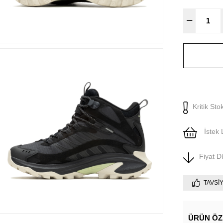
Kritik Sto
İstek 
Fiyat 
TAVSI
ÜRÜN ÖZ