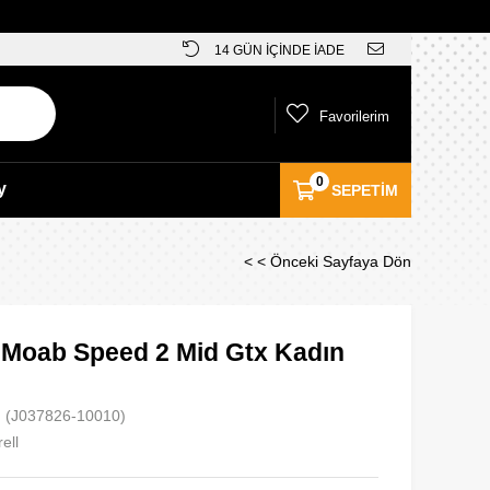
14 GÜN İÇİNDE İADE
Favorilerim
0
y
SEPETIM
< < Önceki Sayfaya Dön
l Moab Speed 2 Mid Gtx Kadın
(J037826-10010)
ell