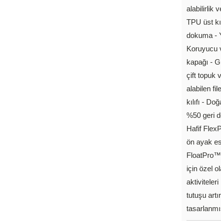
alabilirlik
TPU üst kı
dokuma - Ya
Koruyucu v
kapağı - Gi
çift topuk
alabilen fi
kılıfı - D
%50 geri d
Hafif FlexP
ön ayak es
FloatPro™ 
için özel 
aktiviteler
tutuşu art
tasarlanmı