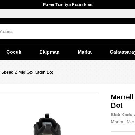
Puma Türkiye Franchise
Çocuk
Ekipman
Marka
Galatasara
 Speed 2 Mid Gtx Kadın Bot
Merrel
Bot
Stok Kodu
Marka
:
Merr