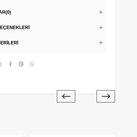
AR
(0)
EÇENEKLERI
ERILERI