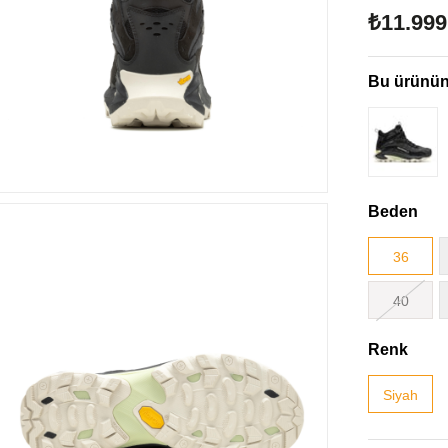
₺11.999
Bu ürünün 
Beden
36
40
Renk
Siyah