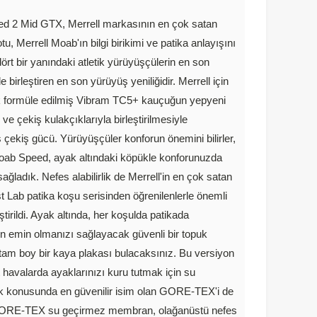
d 2 Mid GTX, Merrell markasının en çok satan
u, Merrell Moab'ın bilgi birikimi ve patika anlayışını
ört bir yanındaki atletik yürüyüşçülerin en son
yle birleştiren en son yürüyüş yeniliğidir. Merrell için
k formüle edilmiş Vibram TC5+ kauçuğun yepyeni
 ve çekiş kulakçıklarıyla birleştirilmesiyle
iş çekiş gücü. Yürüyüşçüler konforun önemini bilirler,
ab Speed, ayak altındaki köpükle konforunuzda
ağladık. Nefes alabilirlik de Merrell'in en çok satan
st Lab patika koşu serisinden öğrenilenlerle önemli
ştirildi. Ayak altında, her koşulda patikada
n emin olmanızı sağlayacak güvenli bir topuk
tam boy bir kaya plakası bulacaksınız. Bu versiyon
t havalarda ayaklarınızı kuru tutmak için su
k konusunda en güvenilir isim olan GORE-TEX'i de
 GORE-TEX su geçirmez membran, olağanüstü nefes