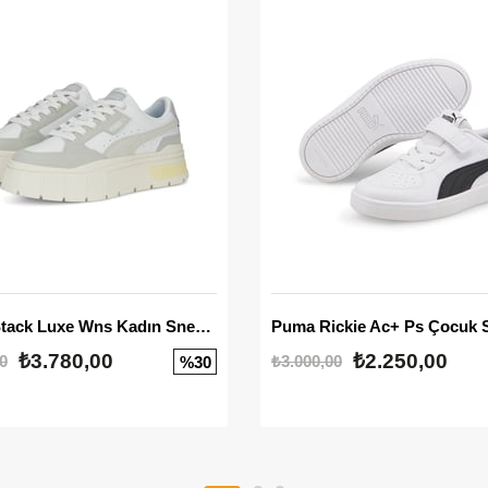
Mayze Stack Luxe Wns Kadın Sneaker
Puma Rickie Ac+ Ps Çocuk 
₺3.780,00
₺2.250,00
0
₺3.000,00
%30