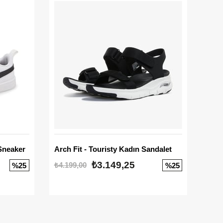
Sneaker
Arch Fit - Touristy Kadın Sandalet
Big
₺3.149,25
₺4.199,00
₺3.1
%25
%25