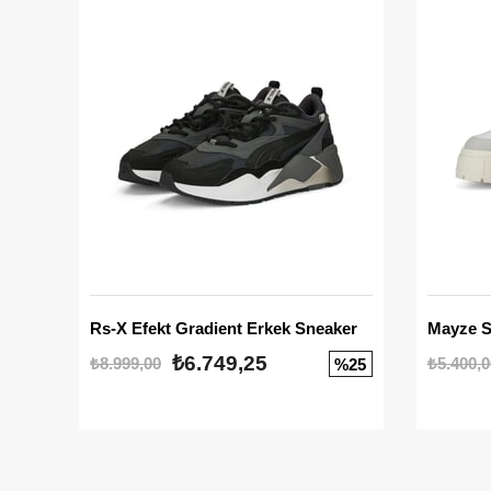
Rs-X Efekt Gradient Erkek Sneaker
₺6.749,25
₺8.999,00
₺5.400,0
%25