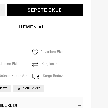
k
Favorilere Ekle
Listeme Ekle
Karşılaştır
Düşünce Haber Ver
Kargo Bedava
YE ET
YORUM YAZ
ELLIKLERI