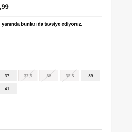
,99
yanında bunları da tavsiye ediyoruz.
37
37,5
38
38,5
39
41