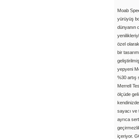
Moab Spee
yürüyüş bot
dünyanın d
yenilikleri
özel olara
bir tasarım
geliştirilm
yepyeni Mo
%30 artış s
Merrell Te
ölçüde geli
kendinizde
sayacı ve 
ayrıca ser
geçirmezli
içeriyor.