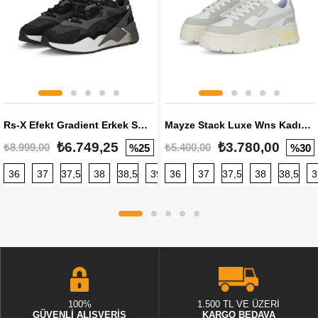
Rs-X Efekt Gradient Erkek Sneaker
Mayze Stack Luxe Wns Kadın Sneaker
₺6.749,25
₺3.780,00
₺8.999,00
₺5.400,00
%25
%30
36
37
37,5
38
38,5
39
36
40
37
40,5
37,5
41
38
42
38,5
42,5
3
100%
1.500 TL VE ÜZERİ
GÜVENLİ ALIŞVERİŞ
KARGO BEDAVA