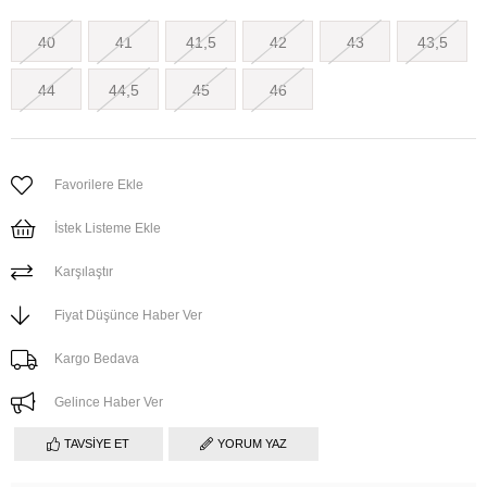
40
41
41,5
42
43
43,5
44
44,5
45
46
Favorilere Ekle
İstek Listeme Ekle
Karşılaştır
Fiyat Düşünce Haber Ver
Kargo Bedava
Gelince Haber Ver
TAVSIYE ET
YORUM YAZ