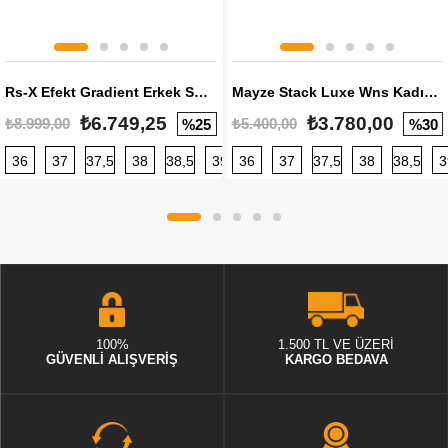
Rs-X Efekt Gradient Erkek Sneaker
Mayze Stack Luxe Wns Kadın Sneaker
₺6.749,25
₺3.780,00
₺8.999,00
₺5.400,00
%25
%30
36
37
37,5
38
38,5
39
36
40
37
40,5
37,5
41
38
42
38,5
42,5
3
100%
1.500 TL VE ÜZERİ
GÜVENLİ ALIŞVERİŞ
KARGO BEDAVA