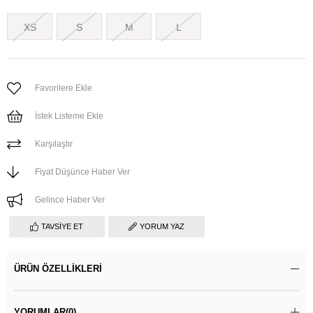
XS
S
M
L
Favorilere Ekle
İstek Listeme Ekle
Karşılaştır
Fiyat Düşünce Haber Ver
Gelince Haber Ver
TAVSIYE ET
YORUM YAZ
ÜRÜN ÖZELLIKLERI
YORUMLAR
(0)