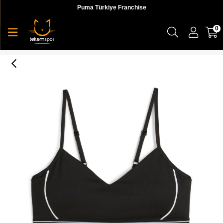
Puma Türkiye Franchise
0
Puma Move Strong Bra Kadın Sporcu Sutyeni