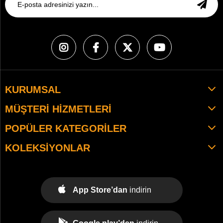
KURUMSAL
MÜŞTERI HIZMETLERI
POPÜLER KATEGORILER
KOLEKSIYONLAR
App Store’dan
indirin