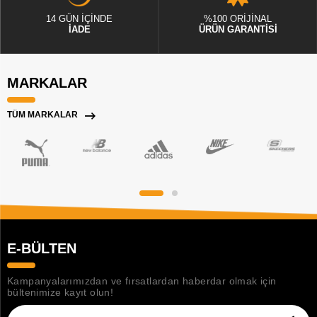
14 GÜN İÇİNDE
%100 ORİJİNAL
İADE
ÜRÜN GARANTİSİ
MARKALAR
TÜM MARKALAR
E-BÜLTEN
Kampanyalarımızdan ve fırsatlardan haberdar olmak için
bültenimize kayıt olun!