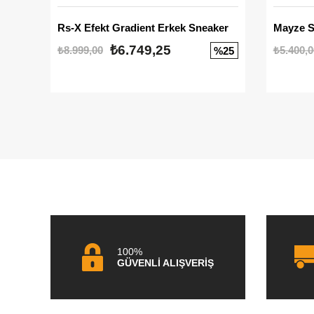
Rs-X Efekt Gradient Erkek Sneaker
₺6.749,25
₺8.999,00
₺5.400,0
%25
100%
GÜVENLİ ALIŞVERİŞ