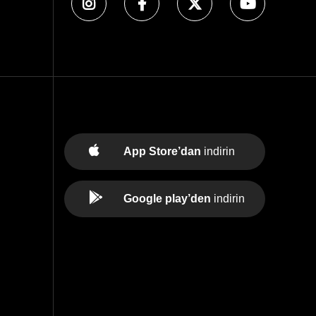
App Store’dan
indirin
Google play’den
indirin