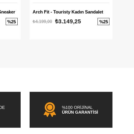
Sneaker
Arch Fit - Touristy Kadın Sandalet
Big
₺3.149,25
₺4.199,00
₺3.1
%25
%25
NDE
%100 ORİJİNAL
ÜRÜN GARANTİSİ