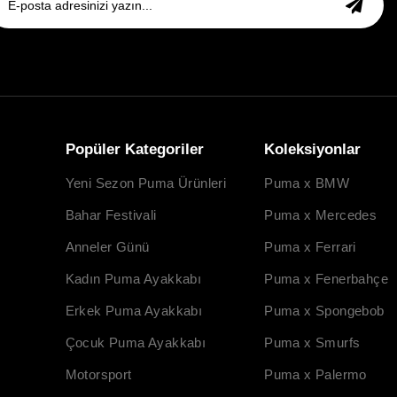
Popüler Kategoriler
Koleksiyonlar
Yeni Sezon Puma Ürünleri
Puma x BMW
Bahar Festivali
Puma x Mercedes
Anneler Günü
Puma x Ferrari
Kadın Puma Ayakkabı
Puma x Fenerbahçe
Erkek Puma Ayakkabı
Puma x Spongebob
Çocuk Puma Ayakkabı
Puma x Smurfs
Motorsport
Puma x Palermo