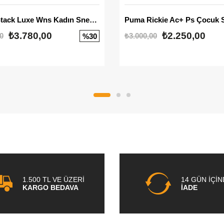
Mayze Stack Luxe Wns Kadın Sneaker
Puma Rickie Ac+ Ps Çocuk 
₺3.780,00
₺2.250,00
0
₺3.000,00
%30
1.500 TL VE ÜZERİ
14 GÜN İÇİ
KARGO BEDAVA
İADE