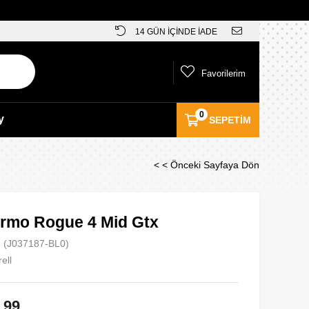
14 GÜN İÇİNDE İADE
Favorilerim
0
y
SEPETIM
< < Önceki Sayfaya Dön
ermo Rogue 4 Mid Gtx
(J037187-BL0)
ell
,99