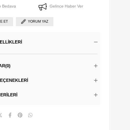
o Bedava
Gelince Haber Ver
YE ET
YORUM YAZ
ELLIKLERI
AR
(0)
EÇENEKLERI
ERILERI