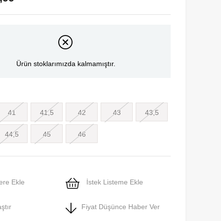
Ürün stoklarımızda kalmamıştır.
41
41,5
42
43
43,5
44,5
45
46
ere Ekle
İstek Listeme Ekle
ştır
Fiyat Düşünce Haber Ver