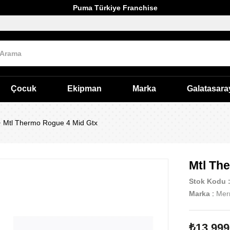
Puma Türkiye Franchise
Çocuk
Ekipman
Marka
Galatasara
Mtl Thermo Rogue 4 Mid Gtx
Mtl Th
Stok Kodu
Marka
:
Merr
₺13.999