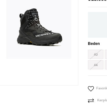
Beden
40
44
Favoril
Karşıla