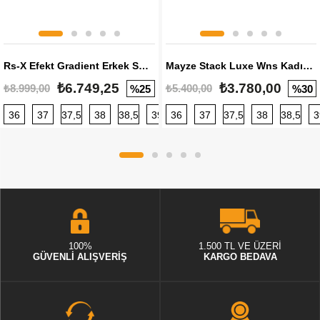
Rs-X Efekt Gradient Erkek Sneaker
Mayze Stack Luxe Wns Kadın Sneaker
₺6.749,25
₺3.780,00
₺8.999,00
₺5.400,00
%25
%30
36
37
37,5
38
38,5
39
36
40
37
40,5
37,5
41
38
42
38,5
42,5
3
100%
1.500 TL VE ÜZERİ
GÜVENLİ ALIŞVERİŞ
KARGO BEDAVA