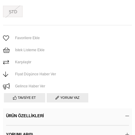
STD
Favorilere Ekle
İstek Listeme Ekle
Karşılaştır
Fiyat Düşünce Haber Ver
Gelince Haber Ver
TAVSIYE ET
YORUM YAZ
ÜRÜN ÖZELLIKLERI
YORUMLAR
(0)