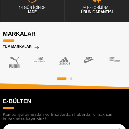
14 GÜN İÇİNDE
%100 ORİJİNAL
İADE
ÜRÜN GARANTİSİ
MARKALAR
TÜM MARKALAR
E-BÜLTEN
Kampanyalarımızdan ve fırsatlardan haberdar olmak için
bültenimize kayıt olun!