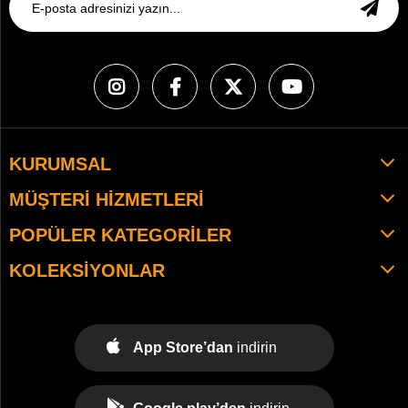
KURUMSAL
MÜŞTERI HIZMETLERI
POPÜLER KATEGORILER
KOLEKSIYONLAR
App Store’dan
indirin