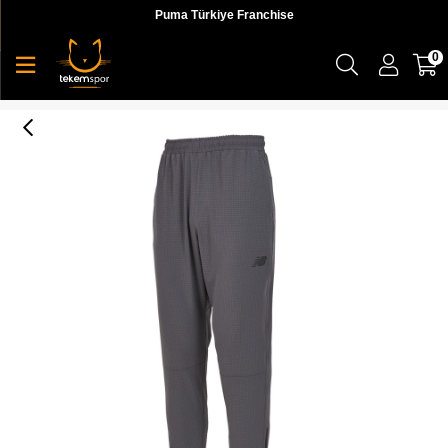
Puma Türkiye Franchise
0
NB Lifestyle Men Pants Erkek Eşofman Altı