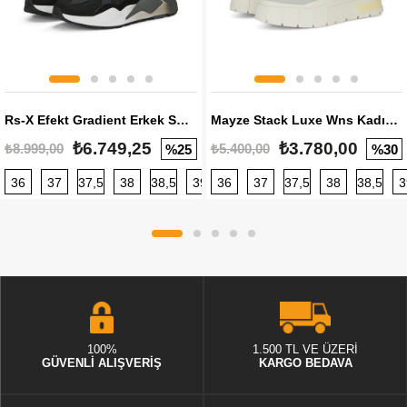
Rs-X Efekt Gradient Erkek Sneaker
Mayze Stack Luxe Wns Kadın Sneaker
₺6.749,25
₺3.780,00
₺8.999,00
₺5.400,00
%25
%30
36
37
37,5
38
38,5
39
36
40
37
40,5
37,5
41
38
42
38,5
42,5
3
100%
1.500 TL VE ÜZERİ
GÜVENLİ ALIŞVERİŞ
KARGO BEDAVA