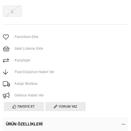
L
Favorilere Ekle
İstek Listeme Ekle
Karşılaştır
Fiyat Düşünce Haber Ver
Kargo Bedava
Gelince Haber Ver
TAVSIYE ET
YORUM YAZ
ÜRÜN ÖZELLIKLERI