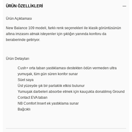
ÜRÜN ÖZELLIKLERI
Ürün Açıklaması
New Balance 109 modeli, farklı renk seçenekleri ile klasik görüntüsünün
altına imzasını atmak isteyenler için şıklığın yanında konforu da
beraberinde getiriyor.
Ürün Detayları
Cush+ orta taban yastıklaması destekten ödün vermeden ultra
yumuşak, tüm gün süren konfor sunar
Süet saya
Üst yüzeyde şık bir parlaklık etkisi bulunur
Yumuşak darbeleri absorbe etmek için kauçukla donatılmış Ground
Contact EVA taban
NB Comfort Insert ek yastıklama sunar
Bağcıklı