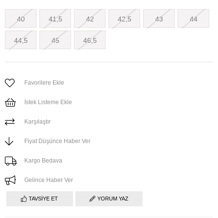
40
41,5
42
42,5
43
44
44,5
45
46,5
Favorilere Ekle
İstek Listeme Ekle
Karşılaştır
Fiyat Düşünce Haber Ver
Kargo Bedava
Gelince Haber Ver
TAVSIYE ET
YORUM YAZ