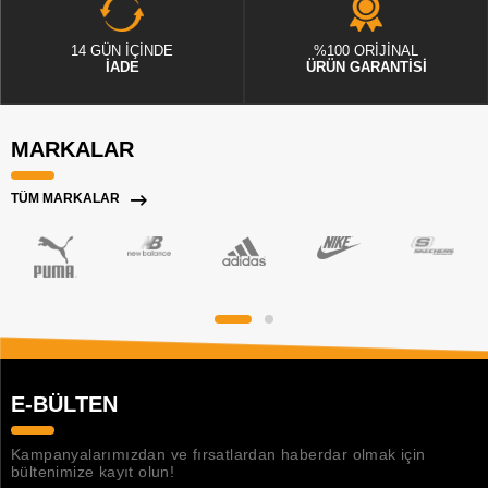
14 GÜN İÇİNDE
%100 ORİJİNAL
İADE
ÜRÜN GARANTİSİ
MARKALAR
TÜM MARKALAR
E-BÜLTEN
Kampanyalarımızdan ve fırsatlardan haberdar olmak için
bültenimize kayıt olun!