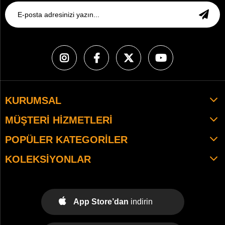
KURUMSAL
MÜŞTERI HIZMETLERI
POPÜLER KATEGORILER
KOLEKSIYONLAR
App Store’dan
indirin