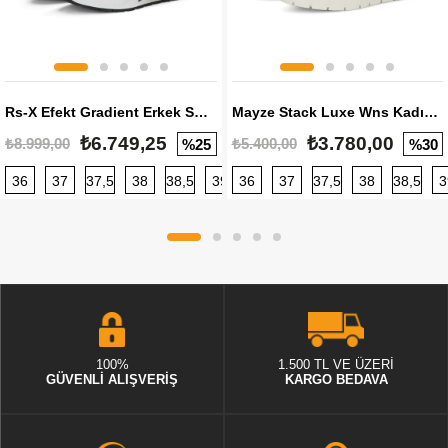
Rs-X Efekt Gradient Erkek Sneaker
Mayze Stack Luxe Wns Kadın Sneaker
₺6.749,25
₺3.780,00
₺8.999,00
₺5.400,00
%25
%30
36
37
37,5
38
38,5
39
36
40
37
40,5
37,5
41
38
42
38,5
42,5
3
100%
1.500 TL VE ÜZERİ
GÜVENLİ ALIŞVERİŞ
KARGO BEDAVA