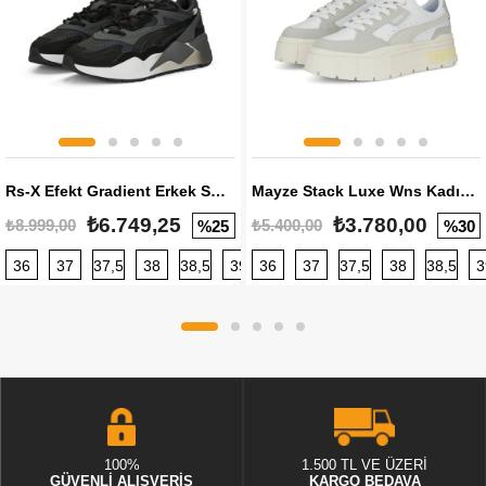
Rs-X Efekt Gradient Erkek Sneaker
Mayze Stack Luxe Wns Kadın Sneaker
₺6.749,25
₺3.780,00
₺8.999,00
₺5.400,00
%25
%30
36
37
37,5
38
38,5
39
36
40
37
40,5
37,5
41
38
42
38,5
42,5
3
100%
1.500 TL VE ÜZERİ
GÜVENLİ ALIŞVERİŞ
KARGO BEDAVA