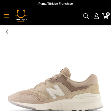
Puma Türkiye Franchise
0
997 NB Lifestyle Unisex Shoes Erkek Sneaker