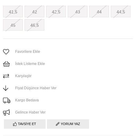
41,5
42
42,5
43
44
44,5
45
46,5
Favorilere Ekle
İstek Listeme Ekle
Karşılaştır
Fiyat Düşünce Haber Ver
Kargo Bedava
Gelince Haber Ver
TAVSIYE ET
YORUM YAZ