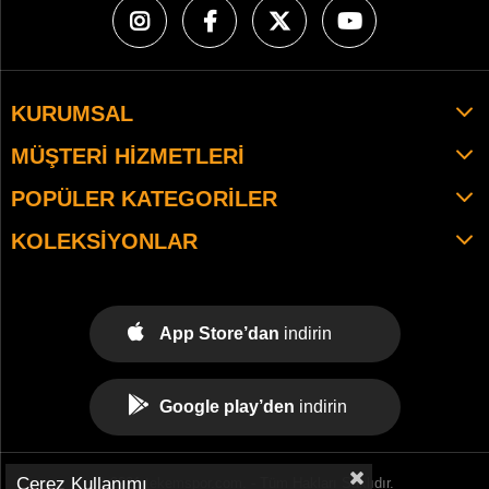
KURUMSAL
MÜŞTERI HIZMETLERI
POPÜLER KATEGORILER
KOLEKSIYONLAR
App Store’dan
indirin
Google play’den
indirin
Çerez Kullanımı
© 2021 tekemspor.com. - Tüm Hakları Saklıdır.