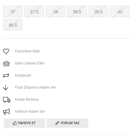
37
37,5
38
38,5
39,5
40
40,5
Favorilere Ekle
İstek Listeme Ekle
Karşılaştır
Fiyat Düşünce Haber Ver
Kargo Bedava
Gelince Haber Ver
TAVSIYE ET
YORUM YAZ