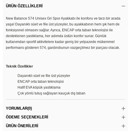
ÜRÜN ÖZELLIKLERI
New Balance 574 Unisex Gri Spor Ayakkabı ile konforu ve tarzı bir arada
yaşa! Dayanıklı süet ve file üst yüzeyler, bu ayakkabının hem şık hem de
fonksiyonel olmasını sağlar. Ayrıca, ENCAP orta taban teknolojisi ile
desteklenen yastıklama, her adımda üstün konfor sunar. Günlük
kullanımdan sportif aktivitelere kadar geniş bir yelpazede mükemmel
performans gösteren 574, gardırobunun vazgeçilmez bir parçası olacak.
Teknik Özellikler
Dayanıklı süet ve file üst yüzeyler
ENCAP orta taban teknolojisi
Hafif EVA köpük yastıklama
Çok yönlü tutuş sağlayan kauçuk dış taban
YORUMLAR
(0)
ÖDEME SEÇENEKLERI
ÜRÜN ÖNERILERI