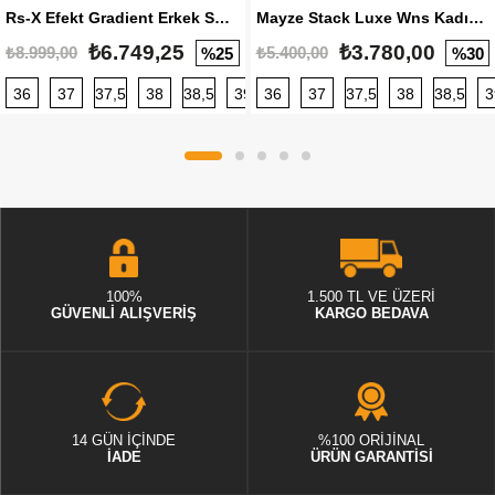
Rs-X Efekt Gradient Erkek Sneaker
Mayze Stack Luxe Wns Kadın Sneaker
₺6.749,25
₺3.780,00
₺8.999,00
₺5.400,00
%25
%30
36
37
37,5
38
38,5
39
36
40
37
40,5
37,5
41
38
42
38,5
42,5
3
100%
1.500 TL VE ÜZERİ
GÜVENLİ ALIŞVERİŞ
KARGO BEDAVA
14 GÜN İÇİNDE
%100 ORİJİNAL
İADE
ÜRÜN GARANTİSİ