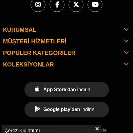
KURUMSAL
MÜŞTERI HIZMETLERI
POPÜLER KATEGORILER
KOLEKSIYONLAR
App Store’dan
indirin
Google play’den
indirin
Çerez Kullanımı
© 2021 tekemspor.com. - Tüm Hakları Saklıdır.