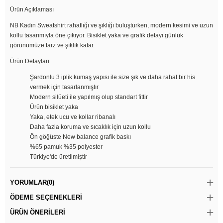
Ürün Açıklaması
NB Kadın Sweatshirt rahatlığı ve şıklığı buluşturken, modern kesimi ve uzun
kollu tasarımıyla öne çıkıyor. Bisiklet yaka ve grafik detayı günlük
görünümüze tarz ve şıklık katar.
Ürün Detayları
Şardonlu 3 iplik kumaş yapısı ile size şık ve daha rahat bir his
vermek için tasarlanmıştır
Modern silüeti ile yapılmış olup standart fittir
Ürün bisiklet yaka
Yaka, etek ucu ve kollar ribanalı
Daha fazla koruma ve sıcaklık için uzun kollu
Ön göğüste New balance grafik baskı
%65 pamuk %35 polyester
Türkiye'de üretilmiştir
YORUMLAR
(0)
ÖDEME SEÇENEKLERI
ÜRÜN ÖNERILERI