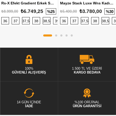
Rs-X Efekt Gradient Erkek Sneaker
Mayze Stack Luxe Wns Kadın Sneaker
₺6.749,25
₺3.780,00
₺8.999,00
₺5.400,00
%25
%30
36
37
37,5
38
38,5
39
36
40
37
40,5
37,5
41
38
42
38,5
42,5
3
100%
1.500 TL VE ÜZERİ
GÜVENLİ ALIŞVERİŞ
KARGO BEDAVA
14 GÜN İÇİNDE
%100 ORİJİNAL
İADE
ÜRÜN GARANTİSİ