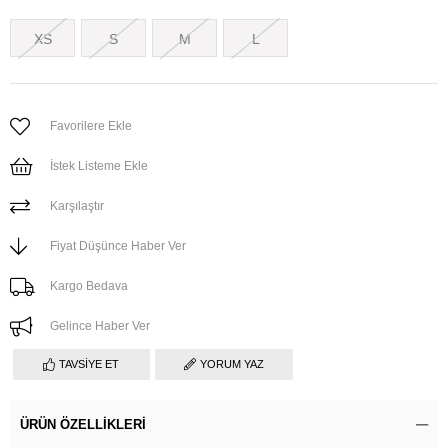
XS
S
M
L
Favorilere Ekle
İstek Listeme Ekle
Karşılaştır
Fiyat Düşünce Haber Ver
Kargo Bedava
Gelince Haber Ver
TAVSIYE ET
YORUM YAZ
ÜRÜN ÖZELLIKLERI