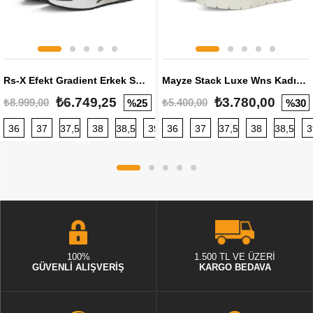
Rs-X Efekt Gradient Erkek Sneaker
Mayze Stack Luxe Wns Kadın Sneaker
₺6.749,25
₺3.780,00
₺8.999,00
₺5.400,00
%25
%30
36
37
37,5
38
38,5
39
36
40
37
40,5
37,5
41
38
42
38,5
42,5
3
100%
1.500 TL VE ÜZERİ
GÜVENLİ ALIŞVERİŞ
KARGO BEDAVA