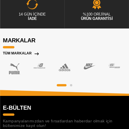
14 GÜN İÇİNDE
%100 ORİJİNAL
İADE
ÜRÜN GARANTİSİ
MARKALAR
TÜM MARKALAR
E-BÜLTEN
Kampanyalarımızdan ve fırsatlardan haberdar olmak için
bültenimize kayıt olun!