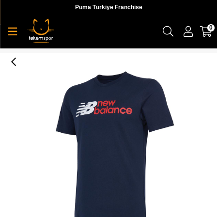
Puma Türkiye Franchise
0
NB Man Lifestyle T-shirt Erkek T-shirt