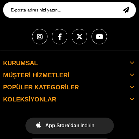
KURUMSAL
MÜŞTERI HIZMETLERI
POPÜLER KATEGORILER
KOLEKSIYONLAR
App Store’dan
indirin