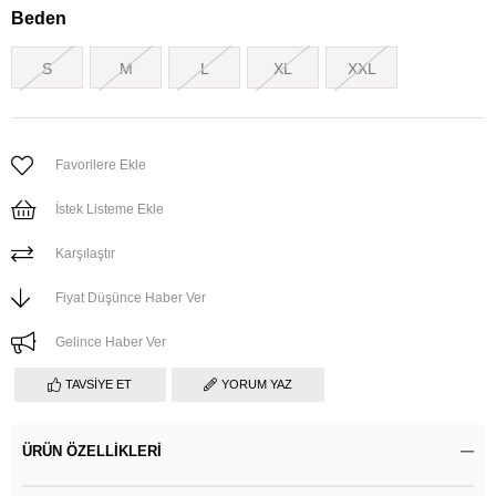
Beden
S
M
L
XL
XXL
Favorilere Ekle
İstek Listeme Ekle
Karşılaştır
Fiyat Düşünce Haber Ver
Gelince Haber Ver
TAVSIYE ET
YORUM YAZ
ÜRÜN ÖZELLIKLERI