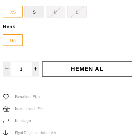
XS
S
M
L
Renk
Gri
Favorilere Ekle
İstek Listeme Ekle
Karşılaştır
Fiyat Düşünce Haber Ver