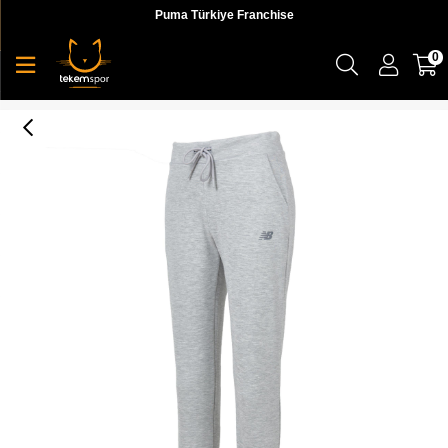
Puma Türkiye Franchise
0
NB Women Lifestyle Kadın Eşofman Altı