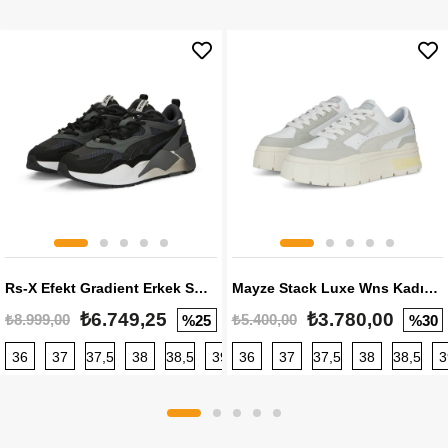
Rs-X Efekt Gradient Erkek Sneaker
Mayze Stack Luxe Wns Kadın Sneaker
₺6.749,25
₺3.780,00
₺8.999,00
₺5.400,00
%25
%30
36
37
37,5
38
38,5
39
36
40
37
40,5
37,5
41
38
42
38,5
42,5
3