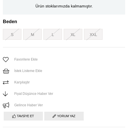
Ürün stoklarımızda kalmamıştır.
Beden
S
M
L
XL
XXL
Favorilere Ekle
İstek Listeme Ekle
Karşılaştır
Fiyat Düşünce Haber Ver
Gelince Haber Ver
TAVSIYE ET
YORUM YAZ