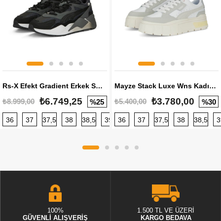
Rs-X Efekt Gradient Erkek Sneaker
Mayze Stack Luxe Wns Kadın Sneaker
₺6.749,25
₺3.780,00
₺8.999,00
₺5.400,00
%25
%30
36
37
37,5
38
38,5
39
36
40
37
40,5
37,5
41
38
42
38,5
42,5
3
100%
1.500 TL VE ÜZERİ
GÜVENLİ ALIŞVERİŞ
KARGO BEDAVA