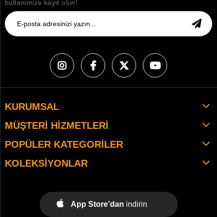
bültenimize kayıt olun!
KURUMSAL
MÜŞTERI HIZMETLERI
POPÜLER KATEGORILER
KOLEKSIYONLAR
App Store’dan
indirin