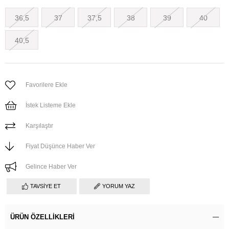
36,5
37
37,5
38
39
40
40,5
Favorilere Ekle
İstek Listeme Ekle
Karşılaştır
Fiyat Düşünce Haber Ver
Gelince Haber Ver
TAVSIYE ET
YORUM YAZ
ÜRÜN ÖZELLIKLERI