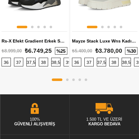
Rs-X Efekt Gradient Erkek Sneaker
Mayze Stack Luxe Wns Kadın Sneaker
₺6.749,25
₺3.780,00
₺8.999,00
₺5.400,00
%25
%30
36
37
37,5
38
38,5
39
36
40
37
40,5
37,5
41
38
42
38,5
42,5
3
100%
1.500 TL VE ÜZERİ
GÜVENLİ ALIŞVERİŞ
KARGO BEDAVA