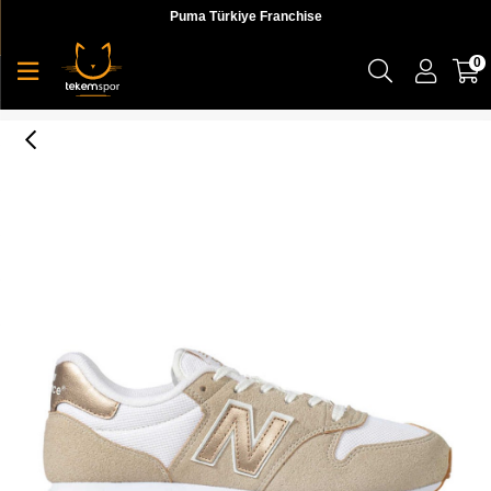
Puma Türkiye Franchise
0
New Balance Lifestyle Womens Shoes Kadın Günlük Ayakkabı - GW500BGS