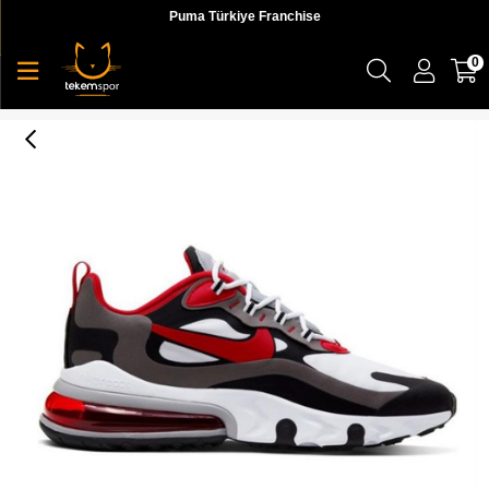
Puma Türkiye Franchise
0
Nike Air Max 270 React Erkek Günlük Ayakkabı - CI3866-002