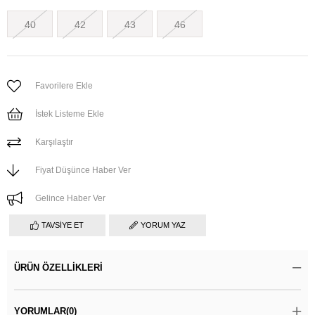
40
42
43
46
Favorilere Ekle
İstek Listeme Ekle
Karşılaştır
Fiyat Düşünce Haber Ver
Gelince Haber Ver
TAVSIYE ET
YORUM YAZ
ÜRÜN ÖZELLIKLERI
YORUMLAR
(0)