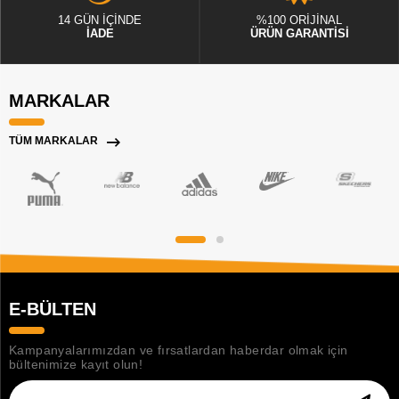
14 GÜN İÇİNDE
%100 ORİJİNAL
İADE
ÜRÜN GARANTİSİ
MARKALAR
TÜM MARKALAR
E-BÜLTEN
Kampanyalarımızdan ve fırsatlardan haberdar olmak için
bültenimize kayıt olun!