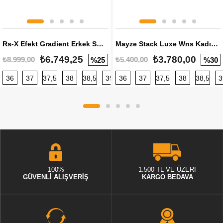
Rs-X Efekt Gradient Erkek Sneaker
Mayze Stack Luxe Wns Kadın Sneaker
₺6.749,25
₺3.780,00
₺8.999,00
₺5.400,00
%25
%30
36
37
37,5
38
38,5
39
36
40
37
40,5
37,5
41
38
42
38,5
42,5
3
100%
1.500 TL VE ÜZERİ
GÜVENLİ ALIŞVERİŞ
KARGO BEDAVA